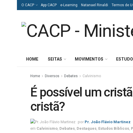
O CACP
App CACP
e-Learning
Natanael Rinaldi
Termos de U
HOME
SEITAS
MOVIMENTOS
ESTUDO
Home
Diversos
Debates
Calvinismo
É possível um crist
cristã?
por
Pr. João Flávio Martinez
em
Calvinismo
,
Debates
,
Destaques
,
Estudos Bíblicos
,