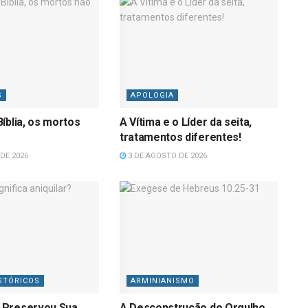
S
APOLOGIA
íblia, os mortos
A Vítima e o Líder da seita,
tratamentos diferentes!
DE 2026
3 DE AGOSTO DE 2026
STÓRICOS
ARMINIANISMO
 Preservou Sua
A Desconstrução do Orgulho