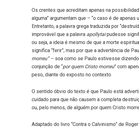
Os crentes que acreditam apenas na possibilida
alguma” argumentam que – “o caso é de apenas um 
Entretanto, a palavra grega traduzida por “destruí
improvável que a palavra
apollytai
pudesse signifi
ou seja, a ideia é mesmo de que a morte espiritu
significa “ferir”, mas por que a advertência de Pau
morreu” –
soa como se Paulo estivesse dizendo q
conjunção de “
por quem Cristo morreu
” com apen
peso, diante do exposto no contexto.
O sentido óbvio do texto é que Paulo está advert
cuidado para que não causem a completa destruiçã
ou, pelo menos, de alguém por quem Cristo morre
Adaptado do livro “Contra o Calvinismo” de Roger