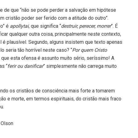
de de que “não se pode perder a salvação em hipótese
cristão poder ser ferido com a atitude do outro”.
do” é
apollytai
, que significa “
destruir, perecer, morrer
”. É
car qualquer outra coisa, principalmente neste contexto,
al é plausível. Segundo, alguns insistem que texto apenas
lo seria tão horrível neste caso? “
Por quem Cristo
ue esta ofensa é assunto muito sério, seríssimo! A
as “
ferir ou danificar
” simplesmente não carrega muito
indo os cristãos de consciência mais forte a tomarem
o e morte, em termos espirituais, do cristão mais fraco
u.
 Olson