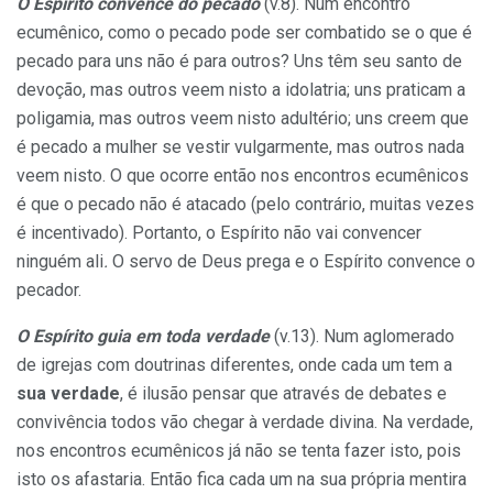
O Espírito convence do pecado
(v.8). Num encontro
ecumênico, como o pecado pode ser combatido se o que é
pecado para uns não é para outros? Uns têm seu santo de
devoção, mas outros veem nisto a idolatria; uns praticam a
poligamia, mas outros veem nisto adultério; uns creem que
é pecado a mulher se vestir vulgarmente, mas outros nada
veem nisto. O que ocorre então nos encontros ecumênicos
é que o pecado não é atacado (pelo contrário, muitas vezes
é incentivado). Portanto, o Espírito não vai convencer
ninguém ali
.
O servo de Deus prega e o Espírito convence o
pecador.
O Espírito guia em toda verdade
(v.13). Num aglomerado
de igrejas com doutrinas diferentes, onde cada um tem a
sua verdade
, é ilusão pensar que através de debates e
convivência todos vão chegar à verdade divina. Na verdade,
nos encontros ecumênicos já não se tenta fazer isto, pois
isto os afastaria. Então fica cada um na sua própria mentira