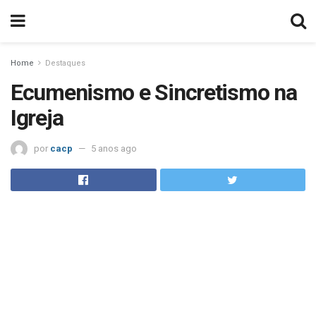
Home
Destaques
Ecumenismo e Sincretismo na
Igreja
por
cacp
5 anos ago