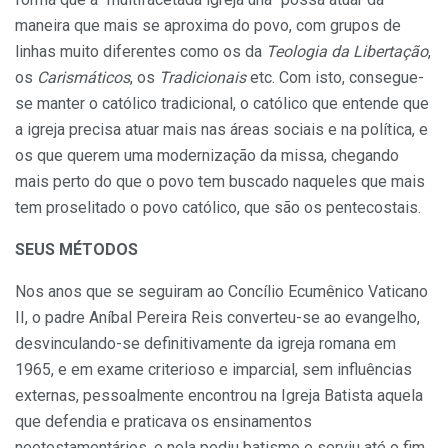
maneira que mais se aproxima do povo, com grupos de
linhas muito diferentes como os da
Teologia da Libertação
,
os
Carismáticos
, os
Tradicionais
etc. Com isto, consegue-
se manter o católico tradicional, o católico que entende que
a igreja precisa atuar mais nas áreas sociais e na política, e
os que querem uma modernização da missa, chegando
mais perto do que o povo tem buscado naqueles que mais
tem proselitado o povo católico, que são os pentecostais.
SEUS MÉTODOS
Nos anos que se seguiram ao Concílio Ecumênico Vaticano
II, o padre Aníbal Pereira Reis converteu-se ao evangelho,
desvinculando-se definitivamente da igreja romana em
1965, e em exame criterioso e imparcial, sem influências
externas, pessoalmente encontrou na Igreja Batista aquela
que defendia e praticava os ensinamentos
neotestamentários, e nela pediu batismo e serviu até o fim