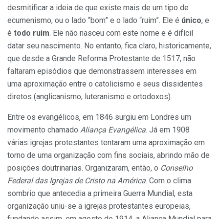
desmitificar a ideia de que existe mais de um tipo de
ecumenismo, ou o lado “bom” e o lado “ruim”. Ele é
único
, e
é
todo ruim
. Ele não nasceu com este nome e é difícil
datar seu nascimento. No entanto, fica claro, historicamente,
que desde a Grande Reforma Protestante de 1517, não
faltaram episódios que demonstrassem interesses em
uma aproximação entre o catolicismo e seus dissidentes
diretos (anglicanismo, luteranismo e ortodoxos).
Entre os evangélicos, em 1846 surgiu em Londres um
movimento chamado
Aliança Evangélica
. Já em 1908
várias igrejas protestantes tentaram uma aproximação em
torno de uma organização com fins sociais, abrindo mão de
posições doutrinarias. Organizaram, então, o
Conselho
Federal das Igrejas de Cristo na América
. Com o clima
sombrio que antecedia a primeira Guerra Mundial, esta
organização uniu-se a igrejas protestantes europeias,
fundando assim, em agosto de 1914, a Aliança Mundial para