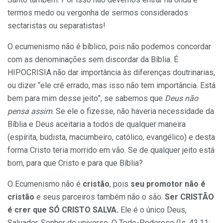
termos medo ou vergonha de sermos considerados
sectaristas ou separatistas!
O ecumenismo não é bíblico, pois não podemos concordar
com as denominações sem discordar da Bíblia. É
HIPOCRISIA não dar importância às diferenças doutrinarias,
ou dizer “ele crê errado, mas isso não tem importância. Está
bem para mim desse jeito”, se sabemos que
Deus não
pensa assim
. Se ele o fizesse, não haveria necessidade da
Bíblia e Deus aceitaria a todos de qualquer maneira
(espírita, budista, macumbeiro, católico, evangélico) e desta
forma Cristo teria morrido em vão. Se de qualquer jeito está
bom, para que Cristo e para que Bíblia?
O Ecumenismo não é
cristão
, pois
seu promotor não é
cristão
e seus parceiros também não o são.
Ser CRISTÃO
é crer que SÓ CRISTO SALVA.
Ele é o único Deus,
Salvador, Senhor do universo, O Todo-Poderoso (Is. 43.11;