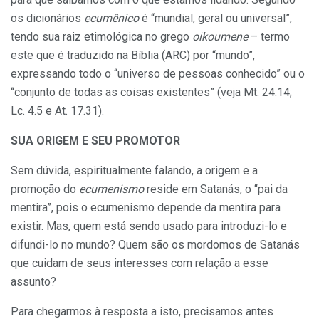
os dicionários
ecumênico
é “mundial, geral ou universal”,
tendo sua raiz etimológica no grego
oikoumene
– termo
este que é traduzido na Bíblia (ARC) por “mundo”,
expressando todo o “universo de pessoas conhecido” ou o
“conjunto de todas as coisas existentes” (veja Mt. 24.14;
Lc. 4.5 e At. 17.31).
SUA ORIGEM E SEU PROMOTOR
Sem dúvida, espiritualmente falando, a origem e a
promoção do
ecumenismo
reside em Satanás, o “pai da
mentira”, pois o ecumenismo depende da mentira para
existir. Mas, quem está sendo usado para introduzi-lo e
difundi-lo no mundo? Quem são os mordomos de Satanás
que cuidam de seus interesses com relação a esse
assunto?
Para chegarmos à resposta a isto, precisamos antes