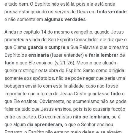
e tudo bem. O Espírito não está lá, pois ele está onde
possa estar guiando os servos de Deus em
toda verdade
e não somente em
algumas verdades
.
Ainda no capítulo 14 do mesmo evangelho, quando Jesus
prometeu a vinda do Seu Espírito Consolador, ele diz que o
que O ama
guarda
e
cumpre
a Sua Palavra e que o mesmo
Espírito os
ensinaria
(fazer entender) e
faria lembrar
de
tudo
o que Ele ensinou. (v. 21-26). Mesmo que alguém
queira restringir esta obra do Espirito Santo como dirigida
somente aos apóstolos, não se pode negar que seria uma
bobagem enviá-lo com esta finalidade, caso não fosse
importante que a Igreja de Jesus Cristo guardasse
tudo
o
que Ele ensinou. Obviamente, no ecumenismo não se pode
falar de tudo que Jesus ensinou, pois isto causaria facção
entre as partes. Os ecumenistas
não se lembram
, se é
que algum dia
aprenderam,
o que o Senhor ensinou.
Portanto, o Espírito não esta no meio deles, e se alguém