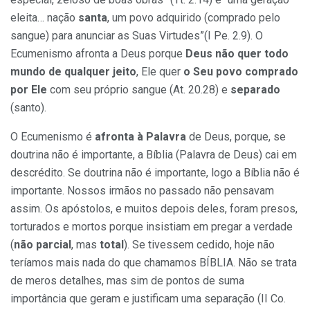
eleita… nação
santa
, um povo adquirido (comprado pelo
sangue) para anunciar as Suas Virtudes”(I Pe. 2.9). O
Ecumenismo afronta a Deus porque
Deus não quer todo
mundo de qualquer jeito
, Ele quer
o Seu povo comprado
por Ele
com seu próprio sangue (At. 20.28) e
separado
(santo).
O Ecumenismo é
afronta à Palavra
de Deus, porque, se
doutrina não é importante, a Bíblia (Palavra de Deus) cai em
descrédito. Se doutrina não é importante, logo a Bíblia não é
importante. Nossos irmãos no passado não pensavam
assim. Os apóstolos, e muitos depois deles, foram presos,
torturados e mortos porque insistiam em pregar a verdade
(
não parcial
, mas
total
). Se tivessem cedido, hoje não
teríamos mais nada do que chamamos BÍBLIA. Não se trata
de meros detalhes, mas sim de pontos de suma
importância que geram e justificam uma separação (II Co.