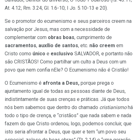
At. 4.12; Rm. 3.24; Gl. 1.6-10; I Jo. 5.10-13 e 20).
Se o promotor do ecumenismo e seus parceiros creem na
salvação por Jesus, mas com a necessidade de
complementar com
obras boas
, cumprimento de
sacramentos
,
auxílio de santos
, etc.
não creem
em
Cristo como
único
e
exclusivo
SALVADOR, e portanto não
são CRISTÃOS! Como partilhar um culto a Deus com um
povo que nem confia nEle? O Ecumenismo não é Cristão!
O Ecumenismo é
afronta a Deus,
porque prega o
ajuntamento igual de todas as pessoas diante de Deus,
indistintamente de suas crenças e práticas. Já que todos
nós bem sabemos que dentro do chamado
cristianismo
há
todo o tipo de crença, e “cristãos” que nada sabem e nada
fazem do que Cristo ordenou, logo, podemos concluir, que
isto seria afrontar a Deus, que quer e tem “um povo seu
especial, zeloso de boas obras” (Tt. 2.14) e “uma geração