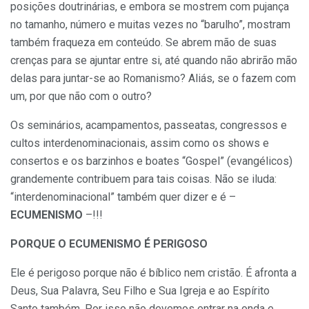
posições doutrinárias, e embora se mostrem com pujança
no tamanho, número e muitas vezes no “barulho”, mostram
também fraqueza em conteúdo. Se abrem mão de suas
crenças para se ajuntar entre si, até quando não abrirão mão
delas para juntar-se ao Romanismo? Aliás, se o fazem com
um, por que não com o outro?
Os seminários, acampamentos, passeatas, congressos e
cultos interdenominacionais, assim como os shows e
consertos e os barzinhos e boates “Gospel” (evangélicos)
grandemente contribuem para tais coisas. Não se iluda:
“interdenominacional” também quer dizer e é –
ECUMENISMO
–!!!
PORQUE O ECUMENISMO É PERIGOSO
Ele é perigoso porque não é bíblico nem cristão. É afronta a
Deus, Sua Palavra, Seu Filho e Sua Igreja e ao Espírito
Santo também. Por isso não devemos entrar na onda e