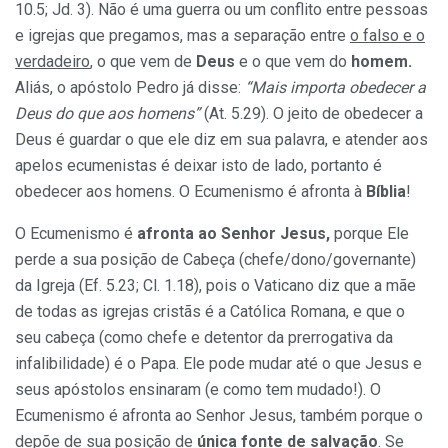
10.5; Jd. 3). Não é uma guerra ou um conflito entre pessoas
e igrejas que pregamos, mas a separação entre
o falso e o
verdadeiro
, o que vem de
Deus
e o que vem do
homem.
Aliás, o apóstolo Pedro já disse:
“Mais importa obedecer a
Deus do que aos homens”
(At. 5.29). O jeito de obedecer a
Deus é guardar o que ele diz em sua palavra, e atender aos
apelos ecumenistas é deixar isto de lado, portanto é
obedecer aos homens. O Ecumenismo é afronta à
Bíblia
!
O Ecumenismo é
afronta ao Senhor Jesus,
porque Ele
perde a sua posição de Cabeça (chefe/dono/governante)
da Igreja (Ef. 5.23; Cl. 1.18), pois o Vaticano diz que a mãe
de todas as igrejas cristãs é a Católica Romana, e que o
seu cabeça (como chefe e detentor da prerrogativa da
infalibilidade) é o Papa. Ele pode mudar até o que Jesus e
seus apóstolos ensinaram (e como tem mudado!). O
Ecumenismo é afronta ao Senhor Jesus, também porque o
depõe de sua posição de
única fonte de salvação
. Se