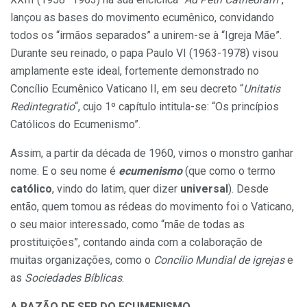
lançou as bases do movimento ecumênico, convidando
todos os “irmãos separados” a unirem-se à “Igreja Mãe”.
Durante seu reinado, o papa Paulo VI (1963-1978) visou
amplamente este ideal, fortemente demonstrado no
Concílio Ecumênico Vaticano II, em seu decreto “
Unitatis
Redintegratio
“, cujo 1º capítulo intitula-se: “Os princípios
Católicos do Ecumenismo”.
Assim, a partir da década de 1960, vimos o monstro ganhar
nome. E o seu nome é
ecumenismo
(que como o termo
católico
, vindo do latim, quer dizer
universal
). Desde
então, quem tomou as rédeas do movimento foi o Vaticano,
o seu maior interessado, como “mãe de todas as
prostituições”, contando ainda com a colaboração de
muitas organizações, como o
Concílio Mundial de igrejas
e
as
Sociedades Bíblicas
.
A RAZÃO DE SER DO ECUMENISMO