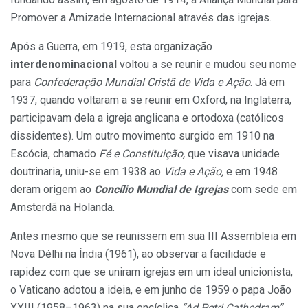
Promover a Amizade Internacional através das igrejas.
Após a Guerra, em 1919, esta organização
interdenominacional
voltou a se reunir e mudou seu nome
para
Confederação Mundial Cristã de Vida e Ação
. Já em
1937, quando voltaram a se reunir em Oxford, na Inglaterra,
participavam dela a igreja anglicana e ortodoxa (católicos
dissidentes). Um outro movimento surgido em 1910 na
Escócia, chamado
Fé e Constituição,
que visava unidade
doutrinaria, uniu-se em 1938 ao
Vida e Ação,
e em 1948
deram origem ao
Concílio Mundial de Igrejas
com sede em
Amsterdã na Holanda.
Antes mesmo que se reunissem em sua III Assembleia em
Nova Délhi na Índia (1961), ao observar a facilidade e
rapidez com que se uniram igrejas em um ideal unicionista,
o Vaticano adotou a ideia, e em junho de 1959 o papa João
XXIII (1958–1963) na sua encíclica
“Ad Petri Cathedram”
,