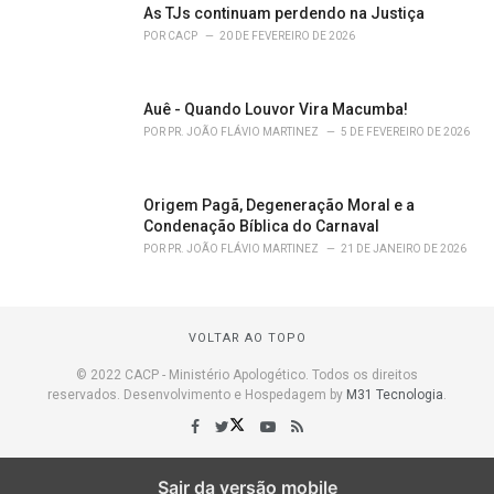
As TJs continuam perdendo na Justiça
POR
CACP
20 DE FEVEREIRO DE 2026
Auê - Quando Louvor Vira Macumba!
POR
PR. JOÃO FLÁVIO MARTINEZ
5 DE FEVEREIRO DE 2026
Origem Pagã, Degeneração Moral e a
Condenação Bíblica do Carnaval
POR
PR. JOÃO FLÁVIO MARTINEZ
21 DE JANEIRO DE 2026
VOLTAR AO TOPO
© 2022 CACP - Ministério Apologético. Todos os direitos
reservados. Desenvolvimento e Hospedagem by
M31 Tecnologia
.
Sair da versão mobile