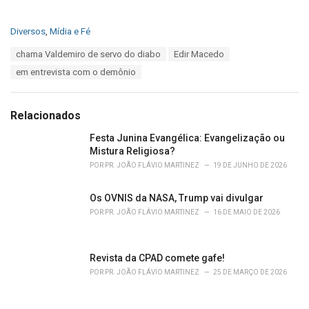
C
Diversos
,
Mídia e Fé
a
T
chama Valdemiro de servo do diabo
Edir Macedo
t
a
e
em entrevista com o demônio
g
g
s
o
:
r
Relacionados
i
e
Festa Junina Evangélica: Evangelização ou
s
Mistura Religiosa?
:
POR
PR. JOÃO FLÁVIO MARTINEZ
19 DE JUNHO DE 2026
Os OVNIS da NASA, Trump vai divulgar
POR
PR. JOÃO FLÁVIO MARTINEZ
16 DE MAIO DE 2026
Revista da CPAD comete gafe!
POR
PR. JOÃO FLÁVIO MARTINEZ
25 DE MARÇO DE 2026