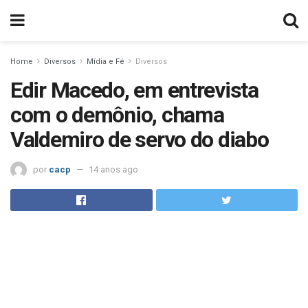
Home
Diversos
Mídia e Fé
Diversos
Edir Macedo, em entrevista
com o demônio, chama
Valdemiro de servo do diabo
por
cacp
14 anos ago