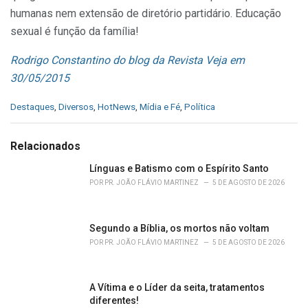
humanas nem extensão de diretório partidário. Educação
sexual é função da família!
Rodrigo Constantino do blog da Revista Veja em
30/05/2015
C
Destaques
,
Diversos
,
HotNews
,
Mídia e Fé
,
Política
a
t
e
Relacionados
g
o
Línguas e Batismo com o Espírito Santo
r
POR
PR. JOÃO FLÁVIO MARTINEZ
5 DE AGOSTO DE 2026
i
e
s
Segundo a Bíblia, os mortos não voltam
:
POR
PR. JOÃO FLÁVIO MARTINEZ
5 DE AGOSTO DE 2026
A Vítima e o Líder da seita, tratamentos
diferentes!