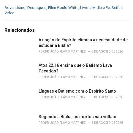
C
Adventismo
,
Destaques
,
Ellen Gould White
,
Livros
,
Mídia e Fé
,
Seitas
,
a
Video
t
e
g
Relacionados
o
r
A unção do Espírito elimina a necessidade de
i
estudar a Bíblia?
e
POR
PR. JOÃO FLÁVIO MARTINEZ
8 DE AGOSTO DE 2026
s
:
Atos 22.16 ensina que o Batismo Lava
Pecados?
POR
PR. JOÃO FLÁVIO MARTINEZ
8 DE AGOSTO DE 2026
Línguas e Batismo com o Espírito Santo
POR
PR. JOÃO FLÁVIO MARTINEZ
5 DE AGOSTO DE 2026
Segundo a Bíblia, os mortos não voltam
POR
PR. JOÃO FLÁVIO MARTINEZ
5 DE AGOSTO DE 2026