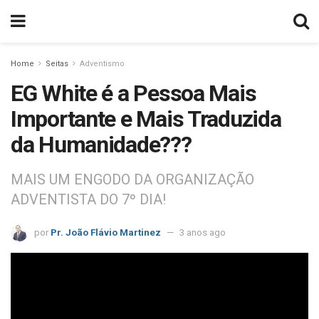
Home
Seitas
Adventismo
EG White é a Pessoa Mais
Importante e Mais Traduzida
da Humanidade???
MAIS UM ENGODO DA ORGANIZAÇÃO
ADVENTISTA DO 7º DIA!
por
Pr. João Flávio Martinez
3 anos ago