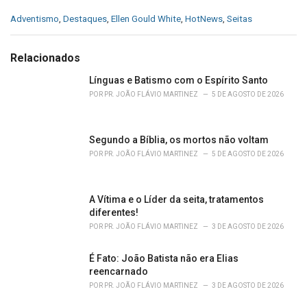
C
Adventismo
,
Destaques
,
Ellen Gould White
,
HotNews
,
Seitas
a
t
e
Relacionados
g
o
Línguas e Batismo com o Espírito Santo
r
POR
PR. JOÃO FLÁVIO MARTINEZ
5 DE AGOSTO DE 2026
i
e
s
Segundo a Bíblia, os mortos não voltam
:
POR
PR. JOÃO FLÁVIO MARTINEZ
5 DE AGOSTO DE 2026
A Vítima e o Líder da seita, tratamentos
diferentes!
POR
PR. JOÃO FLÁVIO MARTINEZ
3 DE AGOSTO DE 2026
É Fato: João Batista não era Elias
reencarnado
POR
PR. JOÃO FLÁVIO MARTINEZ
3 DE AGOSTO DE 2026