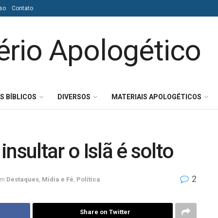
so
Contato
S BÍBLICOS
DIVERSOS
MATERIAIS APOLOGÉTICOS
nsultar o Islã é solto
2
em
Destaques
,
Mídia e Fé
,
Política
Share on Twitter