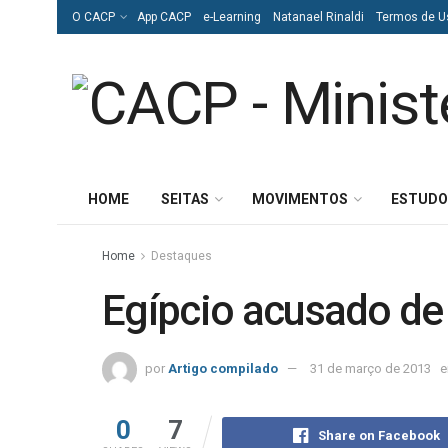
O CACP
App CACP
e-Learning
Natanael Rinaldi
Termos de U
HOME
SEITAS
MOVIMENTOS
ESTUDO
Home
Destaques
Egípcio acusado de i
por
Artigo compilado
31 de março de 2013
0
7
Share on Facebook