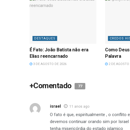
DESTAQUES
CREDOS HI
É Fato: João Batista não era
Como Deus
Elias reencarnado
Palavra
3 DE AGOSTO DE 2026
2 DE AGOSTO 
+Comentado
77
israel
11 anos ago
O fato é que, espiritualmente , o conflito
devemos continuar orando sim por Israel 
tenha misericórdia do estado islamico