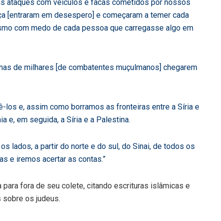
s ataques com veículos e facas cometidos por nossos
ça [entraram em desespero] e começaram a temer cada
esmo com medo de cada pessoa que carregasse algo em
nas de milhares [de combatentes muçulmanos] chegarem
ê-los e, assim como borramos as fronteiras entre a Síria e
ia e, em seguida, a Síria e a Palestina.
 lados, a partir do norte e do sul, do Sinai, de todos os
s e iremos acertar as contas.”
para fora de seu colete, citando escrituras islâmicas e
 sobre os judeus.