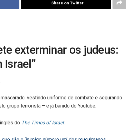
Share on Twitter
te exterminar os judeus:
 Israel”
.
ta mascarado, vestindo uniforme de combate e segurando
o grupo terrorista – e já banido do Youtube.
 inglês do
The Times of Israel
:
 que são o ‘inimigo número um’ dos muçulmanos.