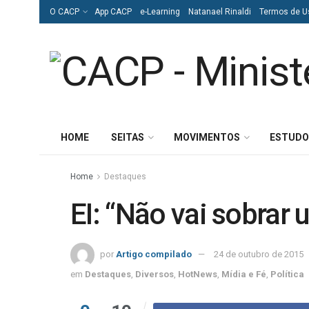
O CACP
App CACP
e-Learning
Natanael Rinaldi
Termos de U
HOME
SEITAS
MOVIMENTOS
ESTUDO
Home
Destaques
EI: “Não vai sobrar 
por
Artigo compilado
24 de outubro de 2015
em
Destaques
,
Diversos
,
HotNews
,
Mídia e Fé
,
Política