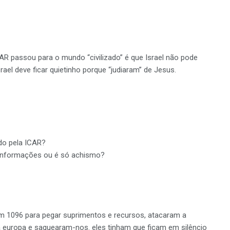
R passou para o mundo “civilizado” é que Israel não pode
el deve ficar quietinho porque “judiaram” de Jesus.
do pela ICAR?
 informações ou é só achismo?
m 1096 para pegar suprimentos e recursos, atacaram a
 europa e saquearam-nos. eles tinham que ficam em silêncio