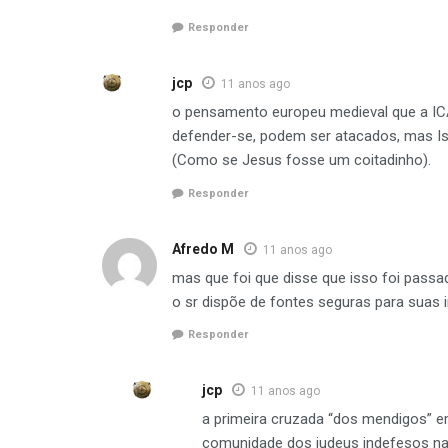
Responder
jcp
11 anos ago
o pensamento europeu medieval que a ICA
defender-se, podem ser atacados, mas Isra
(Como se Jesus fosse um coitadinho).
Responder
Afredo M
11 anos ago
mas que foi que disse que isso foi passa
o sr dispõe de fontes seguras para suas
Responder
jcp
11 anos ago
a primeira cruzada “dos mendigos” e
comunidade dos judeus indefesos na