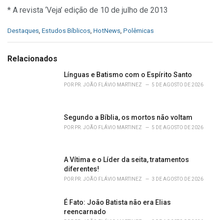
* A revista ‘Veja’ edição de 10 de julho de 2013
C
Destaques
,
Estudos Bíblicos
,
HotNews
,
Polêmicas
a
t
e
Relacionados
g
o
Línguas e Batismo com o Espírito Santo
r
POR
PR. JOÃO FLÁVIO MARTINEZ
5 DE AGOSTO DE 2026
i
e
s
Segundo a Bíblia, os mortos não voltam
:
POR
PR. JOÃO FLÁVIO MARTINEZ
5 DE AGOSTO DE 2026
A Vítima e o Líder da seita, tratamentos
diferentes!
POR
PR. JOÃO FLÁVIO MARTINEZ
3 DE AGOSTO DE 2026
É Fato: João Batista não era Elias
reencarnado