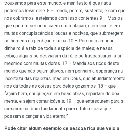
trouxemos para este mundo, e manifesto é que nada
podemos levar dele. 8 – Tendo, porém, sustento, e com que
nos cobrirmos, estejamos com isso contentes.9 – Mas os
que querem ser ricos caem em tentação, e em laço, e em
muitas concupiscências loucas e nocivas, que submergem
os homens na perdição e ruína. 10 – Porque o amor ao
dinheiro é a raiz de toda a espécie de males; e nessa
cobiça alguns se desviaram da fé, e se traspassaram a si
mesmos com muitas dores. 17 – Manda aos ricos deste
mundo que não sejam altivos, nem ponham a esperança na
incerteza das riquezas, mas em Deus, que abundantemente
nos dá todas as coisas para delas gozarmos; 18 – que
façam bem, enriqueçam em boas obras, repartam de boa
mente, e sejam comunicáveis; 19 – que entesourem para si
mesmos um bom fundamento para o futuro, para que
possam alcançar a vida eterna.”
Pode citar algum exemplo de pessoa rica que veio a