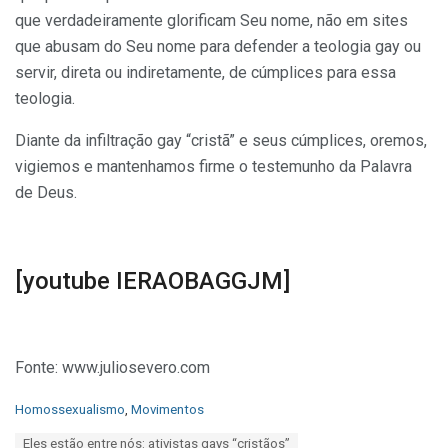
que verdadeiramente glorificam Seu nome, não em sites
que abusam do Seu nome para defender a teologia gay ou
servir, direta ou indiretamente, de cúmplices para essa
teologia.
Diante da infiltração gay “cristã” e seus cúmplices, oremos,
vigiemos e mantenhamos firme o testemunho da Palavra
de Deus.
[youtube IERAOBAGGJM]
Fonte: www.juliosevero.com
C
Homossexualismo
,
Movimentos
a
T
Eles estão entre nós: ativistas gays “cristãos”
t