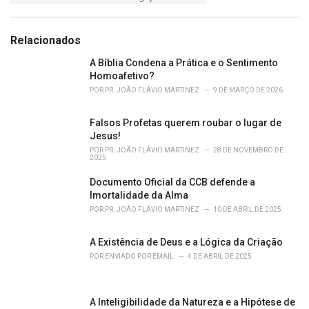
a
e
g
g
s
o
Relacionados
:
r
i
A Bíblia Condena a Prática e o Sentimento
e
Homoafetivo?
s
POR
PR. JOÃO FLÁVIO MARTINEZ
9 DE MARÇO DE 2026
:
Falsos Profetas querem roubar o lugar de
Jesus!
POR
PR. JOÃO FLÁVIO MARTINEZ
28 DE NOVEMBRO DE
2025
Documento Oficial da CCB defende a
Imortalidade da Alma
POR
PR. JOÃO FLÁVIO MARTINEZ
10 DE ABRIL DE 2025
A Existência de Deus e a Lógica da Criação
POR
ENVIADO POR EMAIL
4 DE ABRIL DE 2025
A Inteligibilidade da Natureza e a Hipótese de