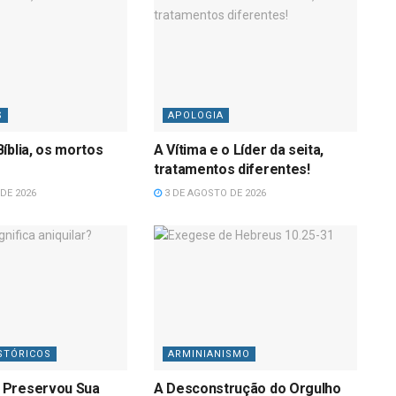
S
APOLOGIA
íblia, os mortos
A Vítima e o Líder da seita,
tratamentos diferentes!
DE 2026
3 DE AGOSTO DE 2026
STÓRICOS
ARMINIANISMO
 Preservou Sua
A Desconstrução do Orgulho