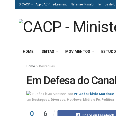
O CACP
App CACP
e-Learning
Natanael Rinaldi
Termos de U
HOME
SEITAS
MOVIMENTOS
ESTUDO
Home
Destaques
Em Defesa do Canal
por
Pr. João Flávio Martinez
em
Destaques
,
Diversos
,
HotNews
,
Mídia e Fé
,
Política
0
6
Share on Facebook