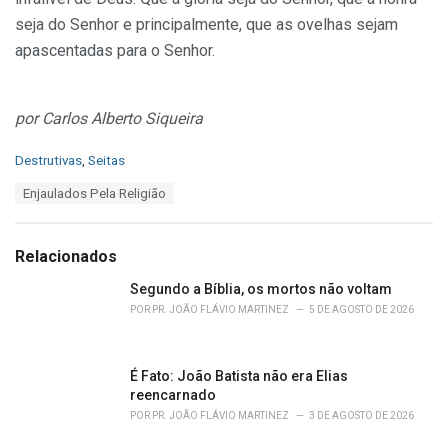
seja do Senhor e principalmente, que as ovelhas sejam
apascentadas para o Senhor.
por Carlos Alberto Siqueira
C
Destrutivas
,
Seitas
a
T
Enjaulados Pela Religião
t
a
e
g
g
s
o
Relacionados
:
r
i
Segundo a Bíblia, os mortos não voltam
e
POR
PR. JOÃO FLÁVIO MARTINEZ
5 DE AGOSTO DE 2026
s
:
É Fato: João Batista não era Elias
reencarnado
POR
PR. JOÃO FLÁVIO MARTINEZ
3 DE AGOSTO DE 2026