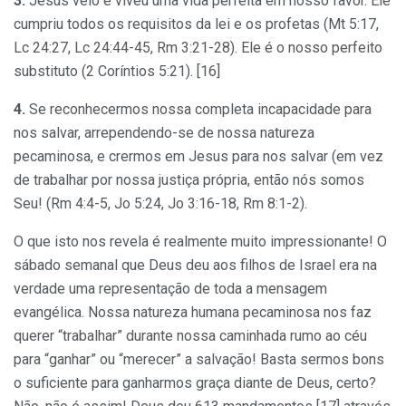
3.
Jesus veio e viveu uma vida perfeita em nosso favor. Ele
cumpriu todos os requisitos da lei e os profetas (Mt 5:17,
Lc 24:27, Lc 24:44-45, Rm 3:21-28). Ele é o nosso perfeito
substituto (2 Coríntios 5:21). [16]
4.
Se reconhecermos nossa completa incapacidade para
nos salvar, arrependendo-se de nossa natureza
pecaminosa, e crermos em Jesus para nos salvar (em vez
de trabalhar por nossa justiça própria, então nós somos
Seu! (Rm 4:4-5, Jo 5:24, Jo 3:16-18, Rm 8:1-2).
O que isto nos revela é realmente muito impressionante! O
sábado semanal que Deus deu aos filhos de Israel era na
verdade uma representação de toda a mensagem
evangélica. Nossa natureza humana pecaminosa nos faz
querer “trabalhar” durante nossa caminhada rumo ao céu
para “ganhar” ou “merecer” a salvação! Basta sermos bons
o suficiente para ganharmos graça diante de Deus, certo?