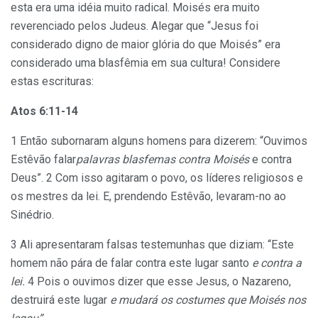
esta era uma idéia muito radical. Moisés era muito
reverenciado pelos Judeus. Alegar que “Jesus foi
considerado digno de maior glória do que Moisés” era
considerado uma blasfêmia em sua cultura! Considere
estas escrituras:
Atos 6:11-14
1 Então subornaram alguns homens para dizerem: “Ouvimos
Estêvão falar
palavras blasfemas contra Moisés
e contra
Deus”. 2 Com isso agitaram o povo, os líderes religiosos e
os mestres da lei. E, prendendo Estêvão, levaram-no ao
Sinédrio.
3 Ali apresentaram falsas testemunhas que diziam: “Este
homem não pára de falar contra este lugar santo
e contra a
lei.
4 Pois o ouvimos dizer que esse Jesus, o Nazareno,
destruirá este lugar
e mudará os costumes que Moisés nos