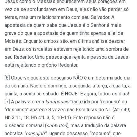
Jesus como o Messias endurecerem seus corações em
vez de se aprofundarem em Deus, eles não vão perder só
terras, mas um relacionamento com seu Salvador. A
apostasia de quem sabe que Jesus é o Senhor é mais
grave do que a apostasia de quem tinha apenas a lei de
Moisés. Enquanto ambos são, em última análise descrer
em Deus, os israelitas estavam rejeitando uma sombra de
seu Redentor. Uma pessoa que rejeita a pessoa de Jesus
está rejeitando o próprio Redentor.
[6] Observe que este descanso NÃO é um determinado dia
da semana. Não é o domingo, a segunda, a terça, a quarta, a
quinta, a sexta ou sábado. É
HOJE
! É agora, todos os dias!
[7] A palavra grega
katápausis
traduzida por “repouso” ou
“descanso” aparece 8 vezes nas Escrituras do NT (At 7:49;
Hb 3:11, 18; Hb 4:1, 3, 5, 10-11). Este repouso não é
o sábado semanal (
sabbaton
), mas a tradução da palavra
hebraica
“menujah”
: lugar de descanso, “repouso”, que