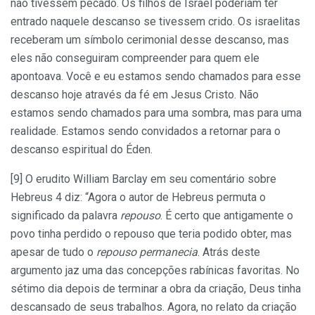
não tivessem pecado. Os filhos de Israel poderiam ter
entrado naquele descanso se tivessem crido. Os israelitas
receberam um símbolo cerimonial desse descanso, mas
eles não conseguiram compreender para quem ele
apontoava. Você e eu estamos sendo chamados para esse
descanso hoje através da fé em Jesus Cristo. Não
estamos sendo chamados para uma sombra, mas para uma
realidade. Estamos sendo convidados a retornar para o
descanso espiritual do Éden.
[9] O erudito William Barclay em seu comentário sobre
Hebreus 4 diz: “Agora o autor de Hebreus permuta o
significado da palavra
repouso
. É certo que antigamente o
povo tinha perdido o repouso que teria podido obter, mas
apesar de tudo o
repouso permanecia
. Atrás deste
argumento jaz uma das concepções rabínicas favoritas. No
sétimo dia depois de terminar a obra da criação, Deus tinha
descansado de seus trabalhos. Agora, no relato da criação