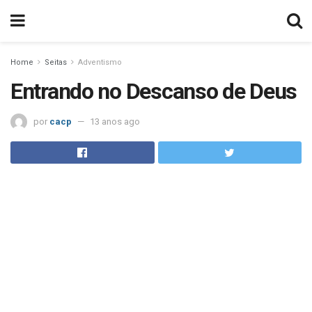
Home
Seitas
Adventismo
Entrando no Descanso de Deus
por
cacp
13 anos ago