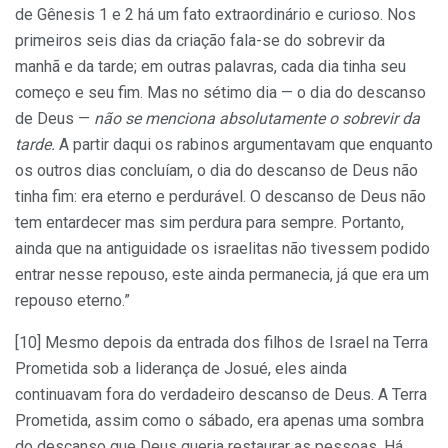
de Gênesis 1 e 2 há um fato extraordinário e curioso. Nos
primeiros seis dias da criação fala-se do sobrevir da
manhã e da tarde; em outras palavras, cada dia tinha seu
começo e seu fim. Mas no sétimo dia — o dia do descanso
de Deus —
não se menciona absolutamente o sobrevir da
tarde.
A partir daqui os rabinos argumentavam que enquanto
os outros dias concluíam, o dia do descanso de Deus não
tinha fim: era eterno e perdurável. O descanso de Deus não
tem entardecer mas sim perdura para sempre. Portanto,
ainda que na antiguidade os israelitas não tivessem podido
entrar nesse repouso, este ainda permanecia, já que era um
repouso eterno.”
[10] Mesmo depois da entrada dos filhos de Israel na Terra
Prometida sob a liderança de Josué, eles ainda
continuavam fora do verdadeiro descanso de Deus. A Terra
Prometida, assim como o sábado, era apenas uma sombra
do descanso que Deus queria restaurar as pessoas. Há