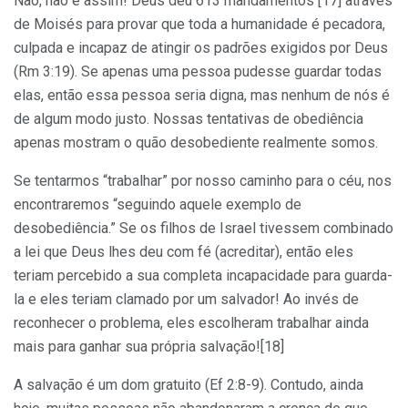
Não, não é assim! Deus deu 613 mandamentos [17] através
de Moisés para provar que toda a humanidade é pecadora,
culpada e incapaz de atingir os padrões exigidos por Deus
(Rm 3:19). Se apenas uma pessoa pudesse guardar todas
elas, então essa pessoa seria digna, mas nenhum de nós é
de algum modo justo. Nossas tentativas de obediência
apenas mostram o quão desobediente realmente somos.
Se tentarmos “trabalhar” por nosso caminho para o céu, nos
encontraremos “seguindo aquele exemplo de
desobediência.” Se os filhos de Israel tivessem combinado
a lei que Deus lhes deu com fé (acreditar), então eles
teriam percebido a sua completa incapacidade para guarda-
la e eles teriam clamado por um salvador! Ao invés de
reconhecer o problema, eles escolheram trabalhar ainda
mais para ganhar sua própria salvação![18]
A salvação é um dom gratuito (Ef 2:8-9). Contudo, ainda