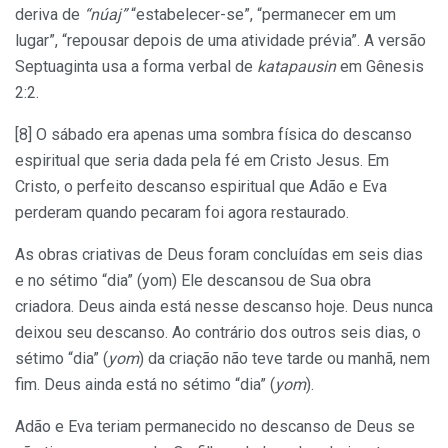
deriva de
“núaj”
“estabelecer-se”, “permanecer em um
lugar”, “repousar depois de uma atividade prévia”. A versão
Septuaginta usa a forma verbal de
katapausin
em Gênesis
2:2.
[8] O sábado era apenas uma sombra física do descanso
espiritual que seria dada pela fé em Cristo Jesus. Em
Cristo, o perfeito descanso espiritual que Adão e Eva
perderam quando pecaram foi agora restaurado.
As obras criativas de Deus foram concluídas em seis dias
e no sétimo “dia” (yom) Ele descansou de Sua obra
criadora. Deus ainda está nesse descanso hoje. Deus nunca
deixou seu descanso. Ao contrário dos outros seis dias, o
sétimo “dia” (
yom
) da criação não teve tarde ou manhã, nem
fim. Deus ainda está no sétimo “dia” (
yom
).
Adão e Eva teriam permanecido no descanso de Deus se