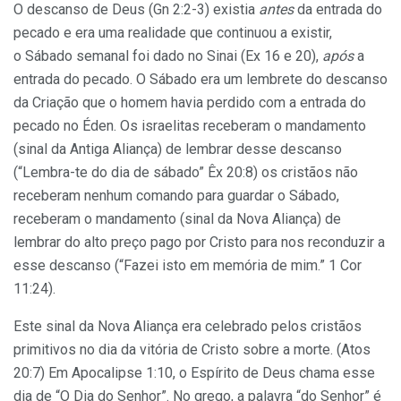
O descanso de Deus (Gn 2:2-3) existia
antes
da entrada do
pecado e era uma realidade que continuou a existir,
o Sábado semanal foi dado no Sinai (Ex 16 e 20),
após
a
entrada do pecado. O Sábado era um lembrete do descanso
da Criação que o homem havia perdido com a entrada do
pecado no Éden. Os israelitas receberam o mandamento
(sinal da Antiga Aliança) de lembrar desse descanso
(“Lembra-te do dia de sábado” Êx 20:8) os cristãos não
receberam nenhum comando para guardar o Sábado,
receberam o mandamento (sinal da Nova Aliança) de
lembrar do alto preço pago por Cristo para nos reconduzir a
esse descanso (“Fazei isto em memória de mim.” 1 Cor
11:24).
Este sinal da Nova Aliança era celebrado pelos cristãos
primitivos no dia da vitória de Cristo sobre a morte. (Atos
20:7) Em Apocalipse 1:10, o Espírito de Deus chama esse
dia de “O Dia do Senhor”. No grego, a palavra “do Senhor” é