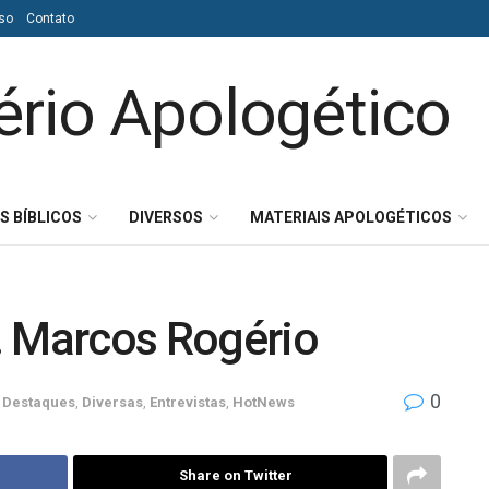
so
Contato
S BÍBLICOS
DIVERSOS
MATERIAIS APOLOGÉTICOS
. Marcos Rogério
0
Destaques
,
Diversas
,
Entrevistas
,
HotNews
Share on Twitter