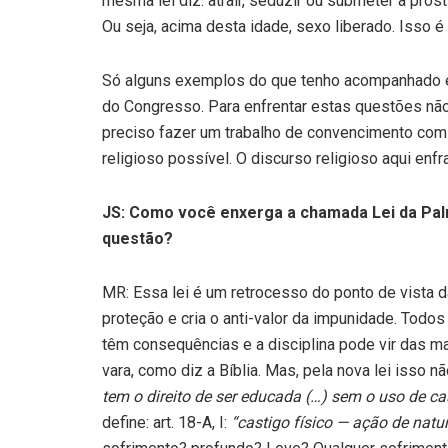
mesma lei diz: atrair, seduzir ou submeter à pro
Ou seja, acima desta idade, sexo liberado. Isso é 
Só alguns exemplos do que tenho acompanhado e 
do Congresso. Para enfrentar estas questões não 
preciso fazer um trabalho de convencimento com 
religioso possível. O discurso religioso aqui enf
JS: Como você enxerga a chamada Lei da Pal
questão?
MR: Essa lei é um retrocesso do ponto de vista da
proteção e cria o anti-valor da impunidade. Tod
têm consequências e a disciplina pode vir das ma
vara, como diz a Bíblia. Mas, pela nova lei isso nã
tem o direito de ser educada (…) sem o uso de cas
define: art. 18-A, I:
“castigo físico — ação de natur