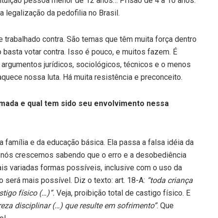
stituição pessoa menor de 12 anos… Prisão de 4 a 10 anos.
a legalização da pedofilia no Brasil.
trabalhado contra. São temas que têm muita força dentro
basta votar contra. Isso é pouco, e muitos fazem. É
argumentos jurídicos, sociológicos, técnicos e o menos
raquece nossa luta. Há muita resistência e preconceito.
mada e qual tem sido seu envolvimento nessa
 família e da educação básica. Ela passa a falsa idéia da
os nós crescemos sabendo que o erro e a desobediência
is variadas formas possíveis, inclusive com o uso da
o será mais possível. Diz o texto: art. 18-A:
“toda criança
tigo físico (…)”.
Veja, proibição total de castigo físico. E
eza disciplinar (…) que resulte em sofrimento”
. Que