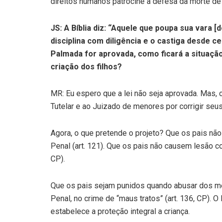
direitos humanos patrocine a defesa da morte de i
JS: A Bíblia diz: “Aquele que poupa sua vara [
disciplina com diligência e o castiga desde ce
Palmada for aprovada, como ficará a situaçã
criação dos filhos?
MR: Eu espero que a lei não seja aprovada. Mas,
Tutelar e ao Juizado de menores por corrigir seus 
Agora, o que pretende o projeto? Que os pais não
Penal (art. 121). Que os pais não causem lesão co
CP).
Que os pais sejam punidos quando abusar dos mei
Penal, no crime de “maus tratos” (art. 136, CP). 
estabelece a proteção integral a criança.