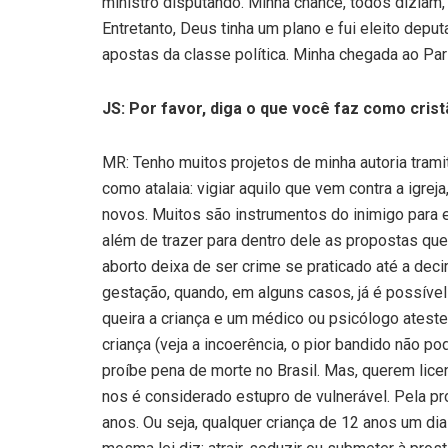
ministro disputando. Minha chance, todos diziam, e
Entretanto, Deus tinha um plano e fui eleito deput
apostas da classe política. Minha chegada ao Par
JS: Por favor, diga o que você faz como cris
MR: Tenho muitos projetos de minha autoria tram
como atalaia: vigiar aquilo que vem contra a igrej
novos. Muitos são instrumentos do inimigo para e
além de trazer para dentro dele as propostas que 
aborto deixa de ser crime se praticado até a de
gestação, quando, em alguns casos, já é possível
queira a criança e um médico ou psicólogo ateste
criança (veja a incoerência, o pior bandido não p
proíbe pena de morte no Brasil. Mas, querem lic
nos é considerado estupro de vulnerável. Pela pr
anos. Ou seja, qualquer criança de 12 anos um di