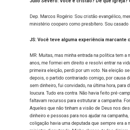
Julio Severo: Você é cristão? De que igreja? 
Dep. Marcos Rogério: Sou cristão evangélico, m
ministério coopero como presbítero. Sou casado 
JS: Você teve alguma experiência marcante
MR: Muitas, mas minha entrada na política tem a m
anos, me formei em direito e resolvi entrar na v
primeira eleição, perdi por um voto. Na eleição se
depois, o partido contrariado comigo, por causa 
sem dinheiro, fui convidado, na última hora, para 
loucura. Tudo era contra. Não havia feito pré-cam
faltavam recursos para estruturar a campanha. Fo
Aqueles que não tinham a visão de Deus nos des
dinheiro e pessoas para nos ajudar na campanha
coligação havia uma deputada que sempre era a 