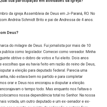
Qual sua participação em atividades da igreja?
embro da igreja Assembleia de Deus em Ji-Paraná, RO. No
com Andréia Schmidt Brito e pai de Andressa de 4 anos.
 com Deus?
arca do milagre de Deus. Fui jornalista por mais de 10
ida publica como legislador. Comecei como vereador. Minha
guinte obtive o dobro de votos e fui eleito. Dois anos
de escolhas que eu havia feito em razão do reino de Deus,
disputar a eleição para deputado federal. Parecia uma
panha, não estava bem no partido e para completar
mos orar e Deus nos encorajou a disputar a eleição.
encorajavam o tempo todo. Mas enquanto nos faltava o
, colocamos nossa dependência total no Senhor. Na nossa
mais votada, um outro deputado e um ex-senador e ex-