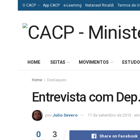
O CACP
App CACP
e-Learning
Natanael Rinaldi
Termos de U
HOME
SEITAS
MOVIMENTOS
ESTUDO
Home
Destaques
Entrevista com Dep
por
Julio Severo
17 de setembro de 2013
em
0
3
Share on Facebook