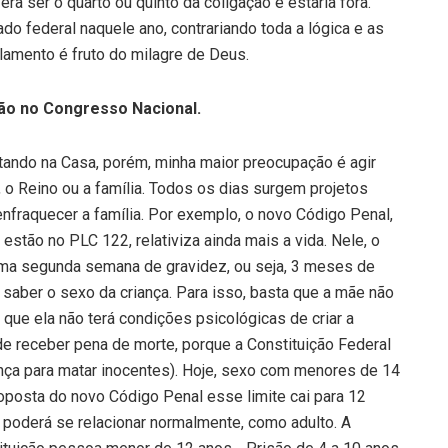
ra ser o quarto ou quinto da coligação e estaria fora.
ado federal naquele ano, contrariando toda a lógica e as
lamento é fruto do milagre de Deus.
tão no Congresso Nacional.
itando na Casa, porém, minha maior preocupação é agir
a, o Reino ou a família. Todos os dias surgem projetos
nfraquecer a família. Por exemplo, o novo Código Penal,
estão no PLC 122, relativiza ainda mais a vida. Nele, o
cima segunda semana de gravidez, ou seja, 3 meses de
 saber o sexo da criança. Para isso, basta que a mãe não
 que ela não terá condições psicológicas de criar a
ode receber pena de morte, porque a Constituição Federal
ença para matar inocentes). Hoje, sexo com menores de 14
oposta do novo Código Penal esse limite cai para 12
a poderá se relacionar normalmente, como adulto. A