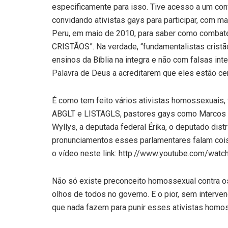
especificamente para isso. Tive acesso a um con
convidando ativistas gays para participar, com m
Peru, em maio de 2010, para saber como comb
CRISTÃOS”. Na verdade, “fundamentalistas crist
ensinos da Bíblia na integra e não com falsas i
Palavra de Deus a acreditarem que eles estão ce
É como tem feito vários ativistas homossexuais
ABGLT e LISTAGLS, pastores gays como Marcos Gl
Wyllys, a deputada federal Érika, o deputado distr
pronunciamentos esses parlamentares falam cois
o vídeo neste link: http://www.youtube.com/w
Não só existe preconceito homossexual contra os 
olhos de todos no governo. E o pior, sem interve
que nada fazem para punir esses ativistas homo