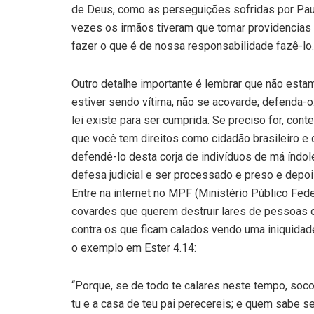
de Deus, como as perseguições sofridas por Paul
vezes os irmãos tiveram que tomar providencias p
fazer o que é de nossa responsabilidade fazê-lo.
Outro detalhe importante é lembrar que não est
estiver sendo vítima, não se acovarde; defenda
lei existe para ser cumprida. Se preciso for, c
que você tem direitos como cidadão brasileiro e 
defendê-lo desta corja de indivíduos de má índole
defesa judicial e ser processado e preso e depoi
Entre na internet no MPF (Ministério Público Fe
covardes que querem destruir lares de pessoas de
contra os que ficam calados vendo uma iniquidade
o exemplo em Ester 4.14:
“Porque, se de todo te calares neste tempo, socor
tu e a casa de teu pai perecereis; e quem sabe s