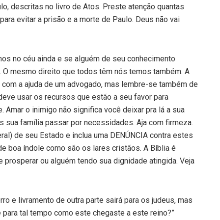
o, descritas no livro de Atos. Preste atenção quantas
ara evitar a prisão e a morte de Paulo. Deus não vai
amos no céu ainda e se alguém de seu conhecimento
-o. O mesmo direito que todos têm nós temos também. A
onte com a ajuda de um advogado, mas lembre-se também de
deve usar os recursos que estão a seu favor para
. Amar o inimigo não significa você deixar pra lá a sua
s sua família passar por necessidades. Aja com firmeza.
deral) de seu Estado e inclua uma DENÚNCIA contra estes
 boa índole como são os lares cristãos. A Bíblia é
 prosperar ou alguém tendo sua dignidade atingida. Veja
ro e livramento de outra parte sairá para os judeus, mas
e para tal tempo como este chegaste a este reino?”