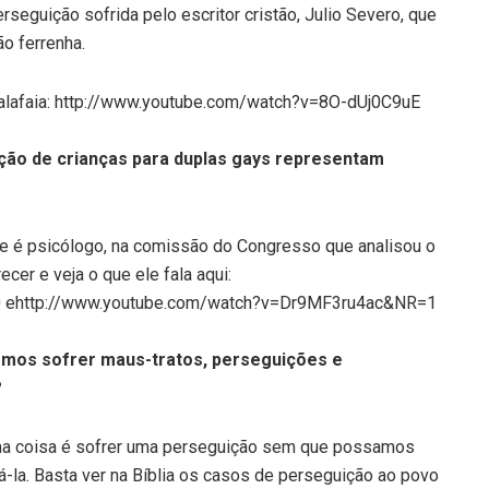
seguição sofrida pelo escritor cristão, Julio Severo, que
ão ferrenha.
Malafaia: http://www.youtube.com/watch?v=8O-dUj0C9uE
doção de crianças para duplas gays representam
 que é psicólogo, na comissão do Congresso que analisou o
cer e veja o que ele fala aqui:
 ehttp://www.youtube.com/watch?v=Dr9MF3ru4ac&NR=1
vemos sofrer maus-tratos, perseguições e
?
ma coisa é sofrer uma perseguição sem que possamos
-la. Basta ver na Bíblia os casos de perseguição ao povo