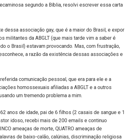
pecaminosa segundo a Bíblia, resolvi escrever essa carta
te dessa associação gay, que é a maior do Brasil, e expor
os militantes da ABGLT (que mais tarde vim a saber é
do o Brasil) estavam provocando. Mas, com frustração,
desconhece, a razão da existência dessas associações e
 referida comunicação pessoal, que era para ele e a
ociações homossexuais afiliadas a ABGLT e a outros
ausando um tremendo problema a mim.
62 anos de idade, pai de 6 filhos (2 casais de sangue e 1
tor idoso, recebi mais de 200 emails e continuo
 CINCO ameaças de morte, QUATRO ameaças de
vras de baixo-calão, calúnias, discriminação religiosa