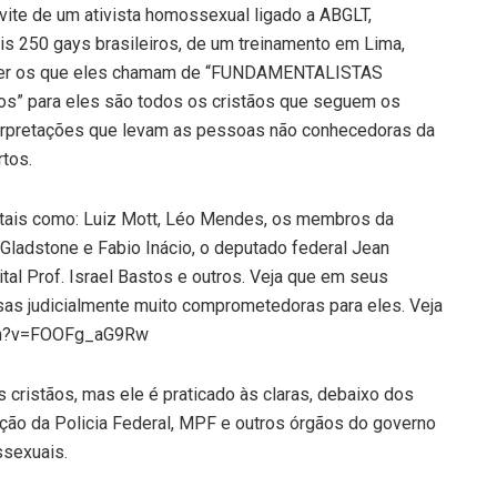
vite de um ativista homossexual ligado a ABGLT,
ais 250 gays brasileiros, de um treinamento em Lima,
ater os que eles chamam de “FUNDAMENTALISTAS
ãos” para eles são todos os cristãos que seguem os
nterpretações que levam as pessoas não conhecedoras da
rtos.
, tais como: Luiz Mott, Léo Mendes, os membros da
adstone e Fabio Inácio, o deputado federal Jean
ital Prof. Israel Bastos e outros. Veja que em seus
as judicialmente muito comprometedoras para eles. Veja
atch?v=FOOFg_aG9Rw
cristãos, mas ele é praticado às claras, debaixo dos
nção da Policia Federal, MPF e outros órgãos do governo
ssexuais.