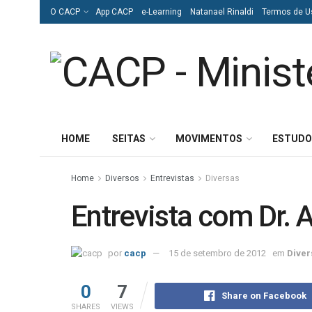
O CACP
App CACP
e-Learning
Natanael Rinaldi
Termos de U
HOME
SEITAS
MOVIMENTOS
ESTUDO
Home
Diversos
Entrevistas
Diversas
Entrevista com Dr. 
por
cacp
15 de setembro de 2012
em
Diver
0
7
Share on Facebook
SHARES
VIEWS