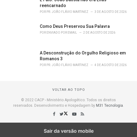
reencarnado
POR
PR. JOÃO FLÁVIO MARTINEZ
3 DE AGOSTO DE 2026
Como Deus Preservou Sua Palavra
POR
ENVIADO POR EMAIL
2 DE AGOSTO DE 2026
A Desconstrução do Orgulho Religioso em
Romanos 3
POR
PR. JOÃO FLÁVIO MARTINEZ
4 DE AGOSTO DE 2026
VOLTAR AO TOPO
© 2022 CACP - Ministério Apologético. Todos os direitos
reservados. Desenvolvimento e Hospedagem by
M31 Tecnologia
.
Sair da versão mobile