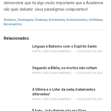
demonstrar que há algo muito importante que a Academia
não quer debater: seus paradigmas colapsantes!
C
Ateísmo
,
Destaques
,
Diversas
,
Entrevistas
,
Evolucionismo
,
HotNews
,
a
Movimentos
t
e
g
Relacionados
o
r
Línguas e Batismo com o Espírito Santo
i
POR
PR. JOÃO FLÁVIO MARTINEZ
5 DE AGOSTO DE 2026
e
s
:
Segundo a Bíblia, os mortos não voltam
POR
PR. JOÃO FLÁVIO MARTINEZ
5 DE AGOSTO DE 2026
A Vítima e o Líder da seita, tratamentos
diferentes!
POR
PR. JOÃO FLÁVIO MARTINEZ
3 DE AGOSTO DE 2026
É Fato: João Batista não era Elias