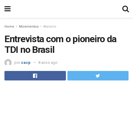
Home
Movimentos
Ateísmo
Entrevista com o pioneiro da
TDI no Brasil
por
cacp
8 anos ago