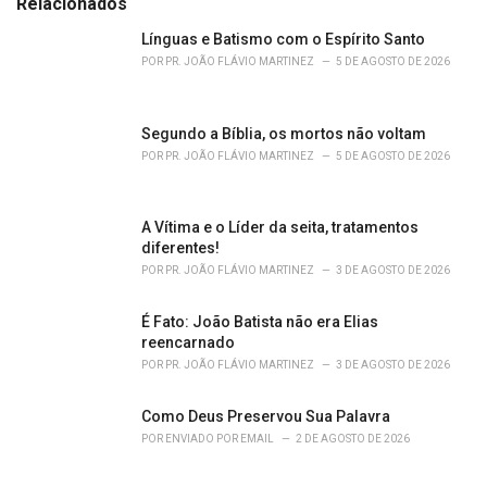
Relacionados
g
o
Línguas e Batismo com o Espírito Santo
r
POR
PR. JOÃO FLÁVIO MARTINEZ
5 DE AGOSTO DE 2026
i
e
s
Segundo a Bíblia, os mortos não voltam
:
POR
PR. JOÃO FLÁVIO MARTINEZ
5 DE AGOSTO DE 2026
A Vítima e o Líder da seita, tratamentos
diferentes!
POR
PR. JOÃO FLÁVIO MARTINEZ
3 DE AGOSTO DE 2026
É Fato: João Batista não era Elias
reencarnado
POR
PR. JOÃO FLÁVIO MARTINEZ
3 DE AGOSTO DE 2026
Como Deus Preservou Sua Palavra
POR
ENVIADO POR EMAIL
2 DE AGOSTO DE 2026