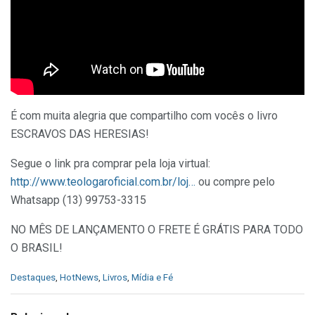
É com muita alegria que compartilho com vocês o livro
ESCRAVOS DAS HERESIAS!
Segue o link pra comprar pela loja virtual:
http://www.teologaroficial.com.br/loj…
ou compre pelo
Whatsapp (13) 99753-3315
NO MÊS DE LANÇAMENTO O FRETE É GRÁTIS PARA TODO
O BRASIL!
C
Destaques
,
HotNews
,
Livros
,
Mídia e Fé
a
t
e