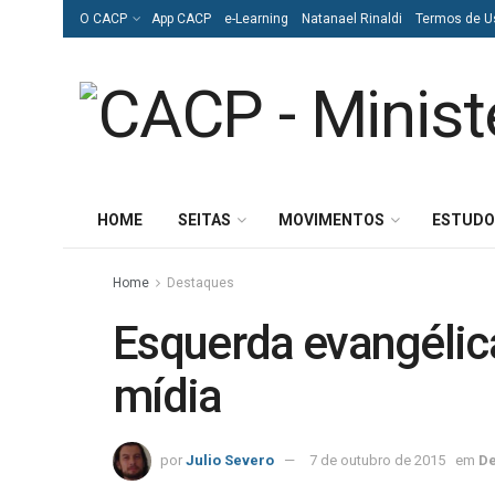
O CACP
App CACP
e-Learning
Natanael Rinaldi
Termos de U
HOME
SEITAS
MOVIMENTOS
ESTUDO
Home
Destaques
Esquerda evangélica
mídia
por
Julio Severo
7 de outubro de 2015
em
De