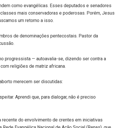
fendem como evangélicas. Esses deputados e senadores
 classes mais conservadoras e poderosas. Porém, Jesus
Buscamos um retorno a isso.
mbros de denominações pentecostais. Pastor da
cussão.
progressista — autoavalia-se, dizendo ser contra a
com religiões de matriz africana.
aborto merecem ser discutidas:
eitar. Aprendi que, para dialogar, não é preciso
a recente do envolvimento de crentes em iniciativas
a Rede Evangélica Nacional de Ação Social (Renas), que