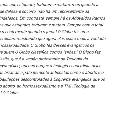
anos que estupram, torturam e matam, mas quando a
 de defesa e socorro, não há um representante da
 indefesos. Em contraste, sempre há os Ariovaldos Ramos
nos que estupram, torturam e matam. Sempre com o total
eu recentemente quando o jornal O Globo fez uma
erdistas, mostrando que agora eles estão mais à vontade
omossexualidade. O Globo fez desses evangélicos os
e quem O Globo classifica comos “vilões.” O Globo fez
são, que é a versão protestante da Teologia da
vangélico, apenas porque a teologia esquerdista deles
as bizarras e patentemente anticristãs como o aborto e o
bajulações descontroladas à Esquerda evangélica que os
 ao aborto, ao homossexualismo e à TMI (Teologia da
l O Globo: