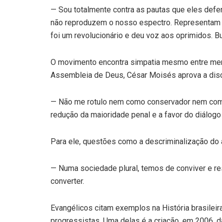
— Sou totalmente contra as pautas que eles de
não reproduzem o nosso espectro. Representam
foi um revolucionário e deu voz aos oprimidos. 
O movimento encontra simpatia mesmo entre me
Assembleia de Deus, César Moisés aprova a dis
— Não me rotulo nem como conservador nem como 
redução da maioridade penal e a favor do diálogo 
Para ele, questões como a descriminalização do 
— Numa sociedade plural, temos de conviver e resp
converter.
Evangélicos citam exemplos na História brasileir
progressistas. Uma delas é a criação, em 2006, d