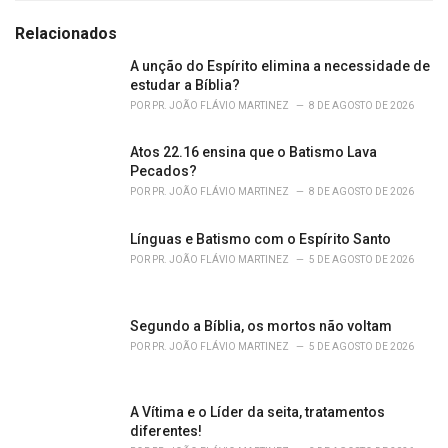
t
e
Relacionados
g
o
A unção do Espírito elimina a necessidade de
r
estudar a Bíblia?
i
POR
PR. JOÃO FLÁVIO MARTINEZ
8 DE AGOSTO DE 2026
e
s
Atos 22.16 ensina que o Batismo Lava
:
Pecados?
POR
PR. JOÃO FLÁVIO MARTINEZ
8 DE AGOSTO DE 2026
Línguas e Batismo com o Espírito Santo
POR
PR. JOÃO FLÁVIO MARTINEZ
5 DE AGOSTO DE 2026
Segundo a Bíblia, os mortos não voltam
POR
PR. JOÃO FLÁVIO MARTINEZ
5 DE AGOSTO DE 2026
A Vítima e o Líder da seita, tratamentos
diferentes!