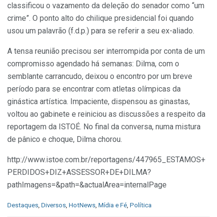
classificou o vazamento da deleção do senador como “um
crime”. O ponto alto do chilique presidencial foi quando
usou um palavrão (f.d.p.) para se referir a seu ex-aliado.
A tensa reunião precisou ser interrompida por conta de um
compromisso agendado há semanas: Dilma, com o
semblante carrancudo, deixou o encontro por um breve
período para se encontrar com atletas olímpicas da
ginástica artística. Impaciente, dispensou as ginastas,
voltou ao gabinete e reiniciou as discussões a respeito da
reportagem da ISTOÉ. No final da conversa, numa mistura
de pânico e choque, Dilma chorou.
http://www.istoe.com.br/reportagens/447965_ESTAMOS+
PERDIDOS+DIZ+ASSESSOR+DE+DILMA?
pathImagens=&path=&actualArea=internalPage
C
Destaques
,
Diversos
,
HotNews
,
Mídia e Fé
,
Política
a