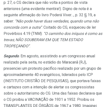
p. 27, o CG declara que não volta a pontos de vista
anteriores (uma evidente mentira!). Digno de nota é a
seguinte afirmação do livro Poderá Viver…, p. 32 § 19, a
saber:
“Não pode haver duas verdades, quando uma não
concorda com a outra”
. Coitado do CG, esqueceu de ler
Provérbios 4.19 (TNM):
“O caminho dos iníquos é como as
trevas;
NÃO SOUBERAM EM QUE TEM ESTADO
TROPEÇANDO
“
.
Segundo
. Em agosto, assistindo a um congresso anual
realizado pela seita, no estádio do Maracanã (RJ),
presenciei um protesto pacífico realizado por um grupo de
aproximadamente 40 evangélicos, liderados pelo ICP
(INSTITUTO CRISTÃO DE PESQUISAS), que portava faixas
e cartazes com a intenção de alertar os congressistas
sobre o autoritarismo do CG. Uma das faixas declarava que
o CG proibiu a VACINAÇÃO de 1931 a 1952. Proibiu os
TRANSPLANTES DE ÓRGÃOS de 1967 a 1980. Imaginei