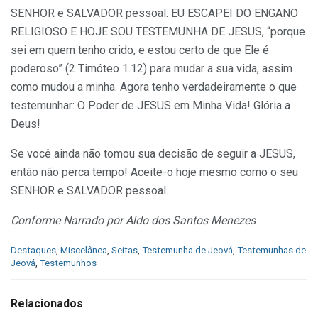
SENHOR e SALVADOR pessoal. EU ESCAPEI DO ENGANO
RELIGIOSO E HOJE SOU TESTEMUNHA DE JESUS, “porque
sei em quem tenho crido, e estou certo de que Ele é
poderoso” (2 Timóteo 1.12) para mudar a sua vida, assim
como mudou a minha. Agora tenho verdadeiramente o que
testemunhar: O Poder de JESUS em Minha Vida! Glória a
Deus!
Se você ainda não tomou sua decisão de seguir a JESUS,
então não perca tempo! Aceite-o hoje mesmo como o seu
SENHOR e SALVADOR pessoal.
Conforme Narrado por Aldo dos Santos Menezes
C
Destaques
,
Miscelânea
,
Seitas
,
Testemunha de Jeová
,
Testemunhas de
a
Jeová
,
Testemunhos
t
e
g
Relacionados
o