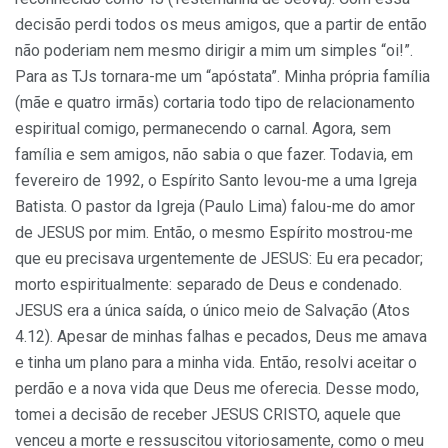
decisão perdi todos os meus amigos, que a partir de então
não poderiam nem mesmo dirigir a mim um simples “oi!”.
Para as TJs tornara-me um “apóstata”. Minha própria família
(mãe e quatro irmãs) cortaria todo tipo de relacionamento
espiritual comigo, permanecendo o carnal. Agora, sem
família e sem amigos, não sabia o que fazer. Todavia, em
fevereiro de 1992, o Espírito Santo levou-me a uma Igreja
Batista. O pastor da Igreja (Paulo Lima) falou-me do amor
de JESUS por mim. Então, o mesmo Espírito mostrou-me
que eu precisava urgentemente de JESUS: Eu era pecador;
morto espiritualmente: separado de Deus e condenado.
JESUS era a única saída, o único meio de Salvação (Atos
4.12). Apesar de minhas falhas e pecados, Deus me amava
e tinha um plano para a minha vida. Então, resolvi aceitar o
perdão e a nova vida que Deus me oferecia. Desse modo,
tomei a decisão de receber JESUS CRISTO, aquele que
venceu a morte e ressuscitou vitoriosamente, como o meu