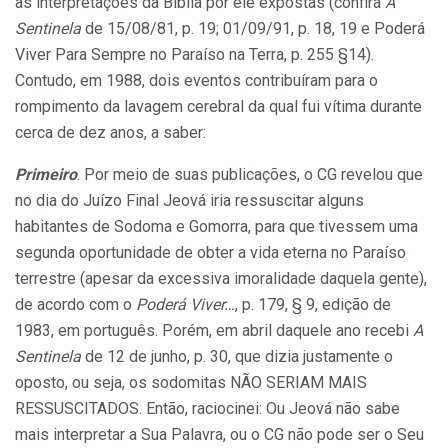
as interpretações da Bíblia por ele expostas (confira
A
Sentinela
de 15/08/81, p. 19; 01/09/91, p. 18, 19 e Poderá
Viver Para Sempre no Paraíso na Terra, p. 255 §14).
Contudo, em 1988, dois eventos contribuíram para o
rompimento da lavagem cerebral da qual fui vítima durante
cerca de dez anos, a saber:
Primeiro
. Por meio de suas publicações, o CG revelou que
no dia do Juízo Final Jeová iria ressuscitar alguns
habitantes de Sodoma e Gomorra, para que tivessem uma
segunda oportunidade de obter a vida eterna no Paraíso
terrestre (apesar da excessiva imoralidade daquela gente),
de acordo com o
Poderá Viver…
, p. 179, § 9, edição de
1983, em português. Porém, em abril daquele ano recebi
A
Sentinela
de 12 de junho, p. 30, que dizia justamente o
oposto, ou seja, os sodomitas NÃO SERIAM MAIS
RESSUSCITADOS. Então, raciocinei: Ou Jeová não sabe
mais interpretar a Sua Palavra, ou o CG não pode ser o Seu