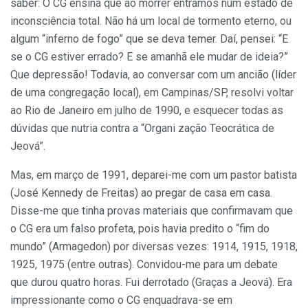
saber: O CG ensina que ao morrer entramos num estado de
inconsciência total. Não há um local de tormento eterno, ou
algum “inferno de fogo” que se deva temer. Daí, pensei: “E
se o CG estiver errado? E se amanhã ele mudar de ideia?”
Que depressão! Todavia, ao conversar com um ancião (líder
de uma congregação local), em Campinas/SP, resolvi voltar
ao Rio de Janeiro em julho de 1990, e esquecer todas as
dúvidas que nutria contra a “Organi zação Teocrática de
Jeová”.
Mas, em março de 1991, deparei-me com um pastor batista
(José Kennedy de Freitas) ao pregar de casa em casa.
Disse-me que tinha provas materiais que confirmavam que
o CG era um falso profeta, pois havia predito o “fim do
mundo” (Armagedon) por diversas vezes: 1914, 1915, 1918,
1925, 1975 (entre outras). Convidou-me para um debate
que durou quatro horas. Fui derrotado (Graças a Jeová). Era
impressionante como o CG enquadrava-se em