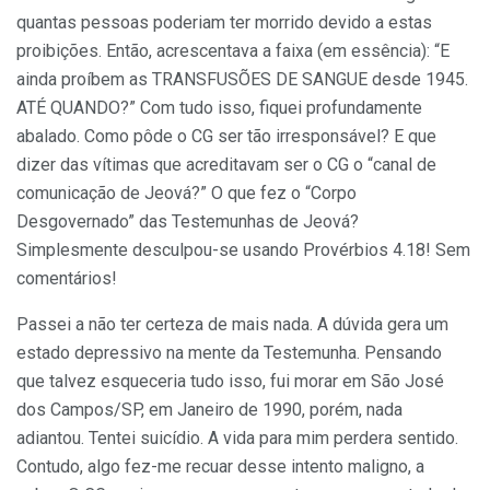
quantas pessoas poderiam ter morrido devido a estas
proibições. Então, acrescentava a faixa (em essência): “E
ainda proíbem as TRANSFUSÕES DE SANGUE desde 1945.
ATÉ QUANDO?” Com tudo isso, fiquei profundamente
abalado. Como pôde o CG ser tão irresponsável? E que
dizer das vítimas que acreditavam ser o CG o “canal de
comunicação de Jeová?” O que fez o “Corpo
Desgovernado” das Testemunhas de Jeová?
Simplesmente desculpou-se usando Provérbios 4.18! Sem
comentários!
Passei a não ter certeza de mais nada. A dúvida gera um
estado depressivo na mente da Testemunha. Pensando
que talvez esqueceria tudo isso, fui morar em São José
dos Campos/SP, em Janeiro de 1990, porém, nada
adiantou. Tentei suicídio. A vida para mim perdera sentido.
Contudo, algo fez-me recuar desse intento maligno, a