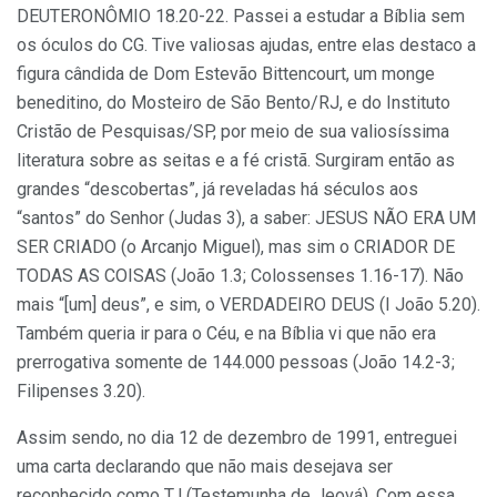
DEUTERONÔMIO 18.20-22. Passei a estudar a Bíblia sem
os óculos do CG. Tive valiosas ajudas, entre elas destaco a
figura cândida de Dom Estevão Bittencourt, um monge
beneditino, do Mosteiro de São Bento/RJ, e do Instituto
Cristão de Pesquisas/SP, por meio de sua valiosíssima
literatura sobre as seitas e a fé cristã. Surgiram então as
grandes “descobertas”, já reveladas há séculos aos
“santos” do Senhor (Judas 3), a saber: JESUS NÃO ERA UM
SER CRIADO (o Arcanjo Miguel), mas sim o CRIADOR DE
TODAS AS COISAS (João 1.3; Colossenses 1.16-17). Não
mais “[um] deus”, e sim, o VERDADEIRO DEUS (I João 5.20).
Também queria ir para o Céu, e na Bíblia vi que não era
prerrogativa somente de 144.000 pessoas (João 14.2-3;
Filipenses 3.20).
Assim sendo, no dia 12 de dezembro de 1991, entreguei
uma carta declarando que não mais desejava ser
reconhecido como TJ (Testemunha de Jeová). Com essa