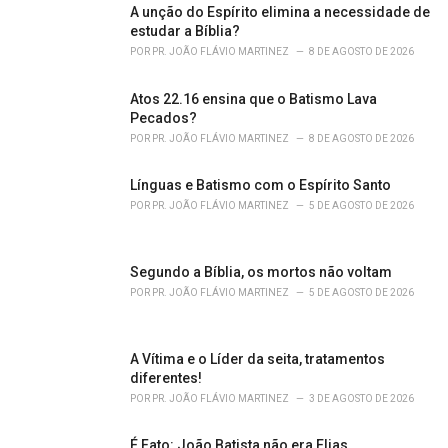
r
A unção do Espírito elimina a necessidade de
i
estudar a Bíblia?
e
POR
PR. JOÃO FLÁVIO MARTINEZ
8 DE AGOSTO DE 2026
s
:
Atos 22.16 ensina que o Batismo Lava
Pecados?
POR
PR. JOÃO FLÁVIO MARTINEZ
8 DE AGOSTO DE 2026
Línguas e Batismo com o Espírito Santo
POR
PR. JOÃO FLÁVIO MARTINEZ
5 DE AGOSTO DE 2026
Segundo a Bíblia, os mortos não voltam
POR
PR. JOÃO FLÁVIO MARTINEZ
5 DE AGOSTO DE 2026
A Vítima e o Líder da seita, tratamentos
diferentes!
POR
PR. JOÃO FLÁVIO MARTINEZ
3 DE AGOSTO DE 2026
É Fato: João Batista não era Elias