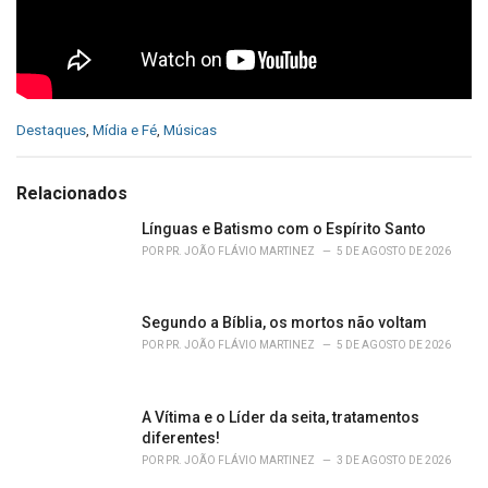
C
Destaques
,
Mídia e Fé
,
Músicas
a
t
e
Relacionados
g
o
Línguas e Batismo com o Espírito Santo
r
POR
PR. JOÃO FLÁVIO MARTINEZ
5 DE AGOSTO DE 2026
i
e
s
Segundo a Bíblia, os mortos não voltam
:
POR
PR. JOÃO FLÁVIO MARTINEZ
5 DE AGOSTO DE 2026
A Vítima e o Líder da seita, tratamentos
diferentes!
POR
PR. JOÃO FLÁVIO MARTINEZ
3 DE AGOSTO DE 2026