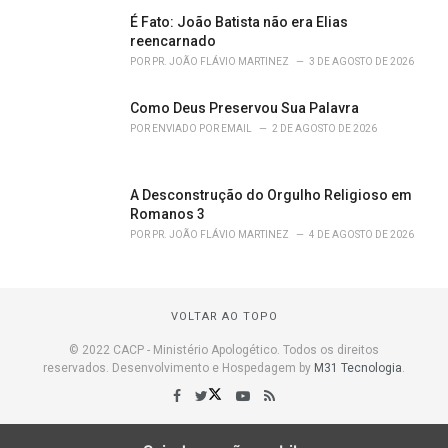
É Fato: João Batista não era Elias
reencarnado
POR
PR. JOÃO FLÁVIO MARTINEZ
3 DE AGOSTO DE 2026
Como Deus Preservou Sua Palavra
POR
ENVIADO POR EMAIL
2 DE AGOSTO DE 2026
A Desconstrução do Orgulho Religioso em
Romanos 3
POR
PR. JOÃO FLÁVIO MARTINEZ
4 DE AGOSTO DE 2026
VOLTAR AO TOPO
© 2022 CACP - Ministério Apologético. Todos os direitos
reservados. Desenvolvimento e Hospedagem by
M31 Tecnologia
.