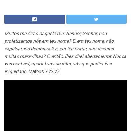
Muitos me dirão naquele Dia: Senhor, Senhor, não
profetizamos nós em teu nome? E, em teu nome, não
expulsamos demônios? E, em teu nome, não fizemos
muitas maravilhas? E, então, lhes direi abertamente: Nunca
vos conheci; apartai-vos de mim, vós que praticais a
iniquidade.
Mateus 7.22,23