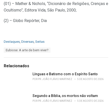
(01) – Mather & Nichols, “Dicionário de Religiões, Crenças e
Ocultismo”, Editora Vida, São Paulo, 2000;
(2) – Globo Repórter, Dia
C
Destaques
,
Diversas
,
Seitas
a
T
Eubiose: A arte de bem viver?
t
a
e
g
g
s
o
Relacionados
:
r
i
Línguas e Batismo com o Espírito Santo
e
POR
PR. JOÃO FLÁVIO MARTINEZ
5 DE AGOSTO DE 2026
s
:
Segundo a Bíblia, os mortos não voltam
POR
PR. JOÃO FLÁVIO MARTINEZ
5 DE AGOSTO DE 2026