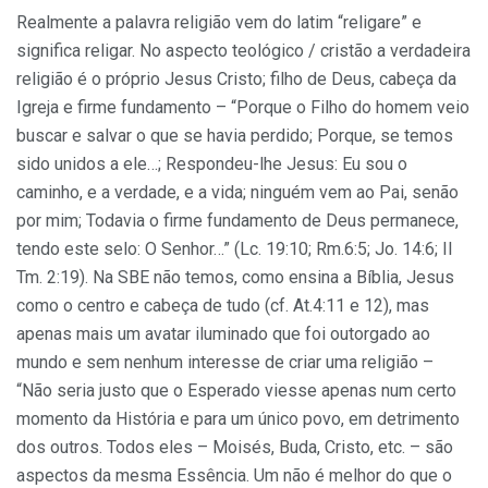
Realmente a palavra religião vem do latim “religare” e
significa religar. No aspecto teológico / cristão a verdadeira
religião é o próprio Jesus Cristo; filho de Deus, cabeça da
Igreja e firme fundamento – “Porque o Filho do homem veio
buscar e salvar o que se havia perdido; Porque, se temos
sido unidos a ele…; Respondeu-lhe Jesus: Eu sou o
caminho, e a verdade, e a vida; ninguém vem ao Pai, senão
por mim; Todavia o firme fundamento de Deus permanece,
tendo este selo: O Senhor…” (Lc. 19:10; Rm.6:5; Jo. 14:6; II
Tm. 2:19). Na SBE não temos, como ensina a Bíblia, Jesus
como o centro e cabeça de tudo (cf. At.4:11 e 12), mas
apenas mais um avatar iluminado que foi outorgado ao
mundo e sem nenhum interesse de criar uma religião –
“Não seria justo que o Esperado viesse apenas num certo
momento da História e para um único povo, em detrimento
dos outros. Todos eles – Moisés, Buda, Cristo, etc. – são
aspectos da mesma Essência. Um não é melhor do que o