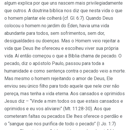
algum explica por que uns nascem mais privilegiadamente
que outros. A doutrina bíblica nos diz que nesta vida o que
o homem plantar ele colherá (cf. Gl. 6:7). Quando Deus
colocou o homem no jardim do Éden, havia uma vida
abundante para todos, sem sofrimentos, sem dor,
desigualdades ou doenças. Mas o Homem veio rejeitar a
vida que Deus lhe ofereceu e escolheu viver sua própria
vida. Aí então começou o que a Bíblia chama de pecado. O
pecado, diz o apóstolo Paulo, passou para toda a
humanidade e como sentença contra o pecado veio a morte.
Mas mesmo o homem rejeitando o amor de Deus, Ele
enviou seu único filho para todo aquele que nele crer não
pereça, mas tenha a vida eterna. Aos cansados e oprimidos
Jesus diz – “Vinde a mim todos os que estais cansados e
oprimidos e eu vos aliviarei” (Mt. 11:28-30). Aos que
cometeram faltas ou pecados Ele lhes oferece o perdão e
o “sangue que nos purifica de todo o pecado” (I Jo. 1:7)