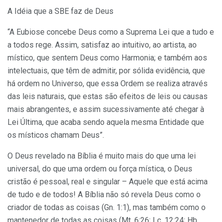
A Idéia que a SBE faz de Deus
“A Eubiose concebe Deus como a Suprema Lei que a tudo e
a todos rege. Assim, satisfaz ao intuitivo, ao artista, ao
místico, que sentem Deus como Harmonia; e também aos
intelectuais, que têm de admitir, por sólida evidência, que
há ordem no Universo, que essa Ordem se realiza através
das leis naturais, que estas são efeitos de leis ou causas
mais abrangentes, e assim sucessivamente até chegar à
Lei Última, que acaba sendo aquela mesma Entidade que
os místicos chamam Deus”.
O Deus revelado na Bíblia é muito mais do que uma lei
universal, do que uma ordem ou força mística, o Deus
cristão é pessoal, real e singular – Aquele que está acima
de tudo e de todos! A Bíblia não só revela Deus como o
criador de todas as coisas (Gn. 1:1), mas também como o
mantenedor de todas as coisas (Mt. 6:26; Lc. 12:24; Hb.