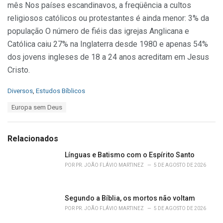
mês Nos países escandinavos, a freqüência a cultos
religiosos católicos ou protestantes é ainda menor: 3% da
população O número de fiéis das igrejas Anglicana e
Católica caiu 27% na Inglaterra desde 1980 e apenas 54%
dos jovens ingleses de 18 a 24 anos acreditam em Jesus
Cristo.
C
Diversos
,
Estudos Bíblicos
a
T
Europa sem Deus
t
a
e
g
g
s
o
Relacionados
:
r
i
Línguas e Batismo com o Espírito Santo
e
POR
PR. JOÃO FLÁVIO MARTINEZ
5 DE AGOSTO DE 2026
s
:
Segundo a Bíblia, os mortos não voltam
POR
PR. JOÃO FLÁVIO MARTINEZ
5 DE AGOSTO DE 2026