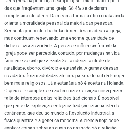
Deus (50% da população européia) ser muito maior que o
das que freqüentam uma igreja. Só 4% se declaram
completamente ateus. Da mesma forma, a ética cristã ainda
orienta a moralidade pessoal da maioria das pessoas.
Sessenta por cento dos holandeses deram adeus à igreja,
mas continuam reservando uma enorme quantidade de
dinheiro para a caridade. A perda de influência formal da
Igreja pode ser percebida, contudo, por mudanças na vida
familiar e social que a Santa Sé condena: controle de
natalidade, aborto, divórcio e eutanásia. Algumas dessas
novidades foram adotadas até nos países do sul da Europa,
bem mais religiosos. Já a eutanásia só é aceita na Holanda.
O quadro é complexo e não há uma explicação única para a
falta de interesse pelas religiões tradicionais. É possível
que parte da explicação esteja na tradição racionalista do
continente, que deu ao mundo a Revolução Industrial, a
física quântica e a genética moderna. A ciência hoje pode
explicar coisas sobre as quais no passado só a religião