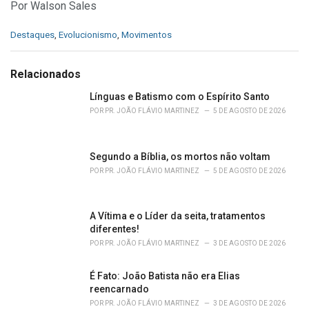
Por Walson Sales
C
Destaques
,
Evolucionismo
,
Movimentos
a
t
e
Relacionados
g
o
Línguas e Batismo com o Espírito Santo
r
POR
PR. JOÃO FLÁVIO MARTINEZ
5 DE AGOSTO DE 2026
i
e
s
Segundo a Bíblia, os mortos não voltam
:
POR
PR. JOÃO FLÁVIO MARTINEZ
5 DE AGOSTO DE 2026
A Vítima e o Líder da seita, tratamentos
diferentes!
POR
PR. JOÃO FLÁVIO MARTINEZ
3 DE AGOSTO DE 2026
É Fato: João Batista não era Elias
reencarnado
POR
PR. JOÃO FLÁVIO MARTINEZ
3 DE AGOSTO DE 2026