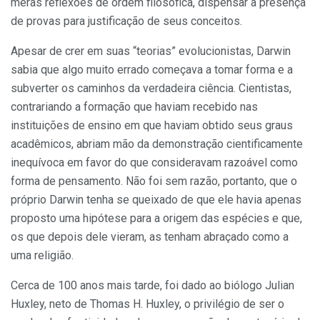
meras reflexões de ordem filosófica, dispensar a pre­sença
de provas para justificação de seus conceitos.
Apesar de crer em suas “teorias” evolucionistas, Darwin
sabia que algo muito errado começava a tomar for­ma e a
subverter os caminhos da ver­dadeira ciência. Cientistas,
contrariando a formação que haviam recebi­do nas
instituições de ensino em que haviam obtido seus graus
acadêmicos, abriam mão da demonstração cientificamente
inequívoca em favor do que consideravam razoável como
forma de pensamento. Não foi sem razão, portanto, que o
próprio Darwin te­nha se queixado de que ele havia ape­nas
proposto uma hipótese para a origem das espécies e que,
os que depois dele vieram, as tenham abra­çado como a
uma religião.
Cerca de 100 anos mais tarde, foi dado ao biólogo Julian
Huxley, neto de Thomas H. Huxley, o privilégio de ser o