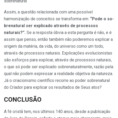
sobrenatural.
Assim, a questão relacionada com uma possível
harmonização de con­ceitos se transforma em:
“Pode o so­
brenatural ser explicado através de processos
naturais?”.
Se a res­posta óbvia a esta pergunta é não, e é
assim que penso, então também não poderemos explicar a
origem da ma­téria, da vida, do universo como um todo,
através de processos naturais. Explicações evolucionistas
são esfor­ços para explicar, através de proces­sos naturais,
o que só pode ser expli­cado sobrenaturalmente, razão pela
qual não podem expressar a realida­de objetiva da natureza.
Já o criacionismo científico recorre ao po­der sobrenatural
do Criador para ex­plicar os resultados de Seus atos?
CONCLUSÃO
A fé cristã tem, nos últimos 140 anos, desde a publicação