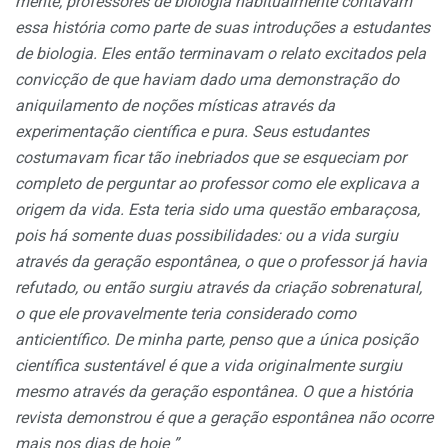
mente, professores de biologia ha­bitualmente contavam
essa histó­ria como parte de suas introduções a estudantes
de biologia. Eles en­tão terminavam o relato excitados pela
convicção de que haviam dado uma demonstração do
aniquila­mento de noções místicas através da
experimentação científica e pura. Seus estudantes
costumavam ficar tão inebriados que se esque­ciam por
completo de perguntar ao professor como ele explicava a
ori­gem da vida. Esta teria sido uma questão embaraçosa,
pois há so­mente duas possibilidades: ou a vida surgiu
através da geração es­pontânea, o que o professor já ha­via
refutado, ou então surgiu atra­vés da criação sobrenatural,
o que ele provavelmente teria considera­do como
anticientífico. De minha parte, penso que a única posição
ci­entífica sustentável é que a vida ori­ginalmente surgiu
mesmo através da geração espontânea. O que a história
revista demonstrou é que a geração espontânea não ocorre
mais nos dias de hoje ”