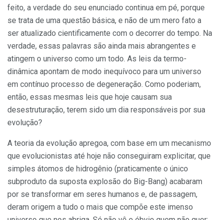
feito, a verdade do seu enunciado continua em pé, porque
se trata de uma ques­tão básica, e não de um mero fato a
ser atualizado cientificamente com o decorrer do tempo. Na
verdade, es­sas palavras são ainda mais abrangentes e
atingem o universo como um todo. As leis da termo­
dinâmica apontam de modo inequívo­co para um universo
em contínuo pro­cesso de degeneração. Como poderiam,
então, essas mesmas leis que hoje causam sua
desestruturação, te­rem sido um dia responsáveis por sua
evolução?
A teoria da evolução apregoa, com base em um mecanismo
que evolu­cionistas até hoje não conseguiram explicitar, que
simples átomos de hi­drogênio (praticamente o único
subproduto da suposta explosão do Big-Bang) acabaram
por se transfor­mar em seres humanos e, de passagem,
deram origem a tudo o mais que compõe este imenso
universo que nos abri­ga. Só não vê o óbvio quem não quer: