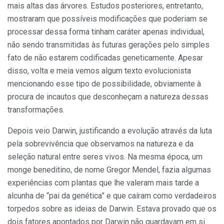
mais altas das árvo­res. Estudos posteriores, entretanto,
mostraram que possíveis modificações que poderiam se
processar dessa for­ma tinham caráter apenas individual,
não sendo transmitidas às futuras ge­rações pelo simples
fato de não esta­rem codificadas geneticamente. Ape­sar
disso, volta e meia vemos algum texto evolucionista
mencionando esse tipo de possibilidade, obviamente à
procura de incautos que desconheçam a natureza dessas
transformações.
Depois veio Darwin, justificando a evolução através da luta
pela so­brevivência que observamos na natu­reza e da
seleção natural entre seres vivos. Na mesma época, um
monge beneditino, de nome Gregor Mendel, fazia algumas
experiências com plan­tas que lhe valeram mais tarde a
alcu­nha de “pai da genética” e que caíram como verdadeiros
torpedos sobre as ideias de Darwin. Estava provado que os
dois fatores apontados por Darwin não guardavam em si