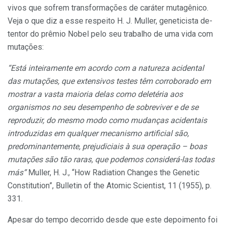
vivos que sofrem transformações de cará­ter mutagênico.
Veja o que diz a esse respeito H. J. Muller, geneticista de­
tentor do prêmio Nobel pelo seu tra­balho de uma vida com
mutações:
“Está inteiramente em acordo com a natureza acidental
das mu­tações, que extensivos testes têm corroborado em
mostrar a vasta maioria delas como deletéria aos
organismos no seu desempenho de sobreviver e de se
reproduzir, do mesmo modo como mudanças acidentais
introduzidas em qualquer mecanismo artificial são,
predomi­nantemente, prejudiciais à sua ope­ração – boas
mutações são tão ra­ras, que podemos considerá-las to­das
más”
Muller, H. J., “How Radiation Changes the Genetic
Constitution”, Bulletin of the Atomic Scientist, 11 (1955), p.
331.
Apesar do tempo decorrido des­de que este depoimento foi