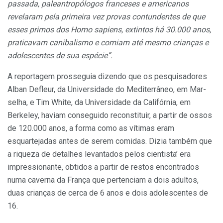
passada, paleantropólogos franceses e americanos
revelaram pela primeira vez provas con­tundentes de que
esses primos dos Homo sapiens, extintos há 30.000 anos,
praticavam cani­balismo e comiam até mesmo crianças e
adolescentes de sua espécie”.
A reportagem prosseguia di­zendo que os pesquisadores
Alban Defleur, da Universida­de do Mediterrâneo, em Mar­
selha, e Tim White, da Universi­dade da Califórnia, em
Berkeley, haviam conseguido reconstituir, a par­tir de ossos
de 120.000 anos, a forma como as vítimas eram
esquartejadas antes de serem comi­das. Dizia também que
a riqueza de detalhes levantados pelos cientista’ era
impressionante, obtidos a partir de restos encontrados
numa caverna da França que pertenciam a dois adul­tos,
duas crianças de cerca de 6 anos e dois adolescentes de
16.