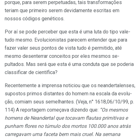
porque, para serem perpetuadas, tais transformações
teriam que primei­ro serem devidamente escritas em
nossos códigos genéticos.
Por aí se pode perceber que esta é uma luta do tipo vale-
tudo mesmo. Evolucionistas parecem entender que para
fazer valer seus pontos de vista tudo é permitido, até
mesmo desen­terrar conceitos por eles mesmos se­
pultados. Mas será que esta é uma conduta que se poderia
classificar de científica?
Recentemente a imprensa noticiou que os neandertalenses,
supostos primos distantes do homem na escala da evolu­
ção, comiam seus semelhantes. (Veja, n° 1618,06/10/99, p.
114) A reportagem começava dizendo que:
“Os mesmos
homens de Neandertal que toca­vam flautas primitivas e
punham flores no túmulo dos mortos 100.000 anos atrás
carregavam uma faceta bem mais cruel. Na se­mana