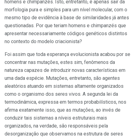
homens e chimpanzés. Isto, entretanto, é apenas sair da
morfologia pura e simples para um nível molecular, com o
mesmo tipo de evidência à base de similaridades já antes
questionadas. Por que teriam homens e chimpanzés que
apresentar necessariamente códigos ge­néticos distintos
no contex­to do modelo criacionista?
Foi assim que toda esperança evolucionista acabou por se
con­centrar nas mutações, estes sim, fenômenos da
natureza capazes de introduzir novas características em
uma dada espécie. Mutações, en­tretanto, são agentes
aleatórios atu­ando em sistemas altamente organizados
como o organismo dos seres vivos. A segunda lei da
termodi­nâmica, expressa em termos probabilísticos, nos
afirma exatamente isso, que as mutações, ao invés de
condu­zir tais sistemas a níveis estruturais mais
organizados, na verdade, são respon­sáveis pela
desorganização que ob­servamos na estrutura de seres