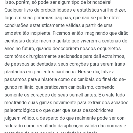
Isso, porém, só pode ser algum tipo de brincadeira!
Qualquer livro de probabilidades e estatística vai lhe di­zer,
logo em suas primeiras páginas, que não se pode obter
conclusões estatisticamente válidas a partir de uma
amostra tão incipiente. Ficamos en­tão imaginando que dirão
cientistas deste mesmo quilate que viverem a centenas de
anos no futuro, quando descobrirem nossos esqueletos
com tórax cirurgicamente secionados para dali extrairmos,
de pessoas acidenta­das, seus corações para serem trans­
plantados em pacientes cardíacos. Nesse dia, talvez
passemos para a his­tória como os canibais do final do se­
gundo milênio, que praticavam cani­balismo, comendo
somente os cora­ções de seus semelhantes. E o vale tudo
mostrando suas garras novamente para extrair dos achados
paleontológicos o que quer que seus descobridores
julguem válido, a des­peito do que realmente pode ser con­
siderado como resultado da aplica­ção válida das normas e