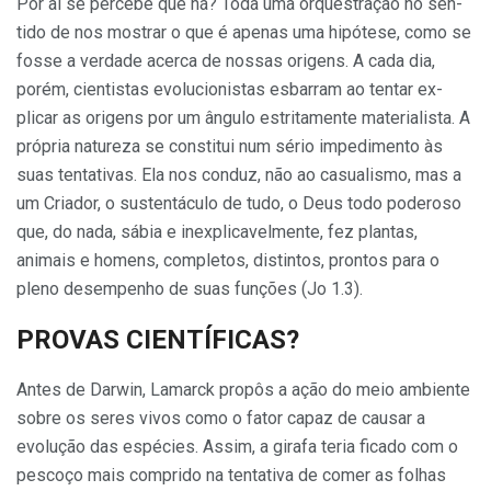
Por aí se percebe que há? Toda uma orquestração no sen­
tido de nos mostrar o que é apenas uma hipótese, como se
fosse a verdade acerca de nossas origens. A cada dia,
porém, cientistas evolucionistas esbarram ao tentar ex­
plicar as origens por um ângulo estri­tamente materialista. A
própria natu­reza se constitui num sério impedi­mento às
suas tentativas. Ela nos con­duz, não ao casualismo, mas a
um Criador, o sustentáculo de tudo, o Deus todo poderoso
que, do nada, sábia e inexplicavelmente, fez plantas,
animais e homens, completos, distin­tos, prontos para o
pleno desempe­nho de suas funções (Jo 1.3).
PROVAS CIENTÍFICAS?
Antes de Darwin, Lamarck pro­pôs a ação do meio ambiente
sobre os seres vivos como o fator capaz de causar a
evolução das espécies. As­sim, a girafa teria ficado com o
pes­coço mais comprido na tentativa de comer as folhas