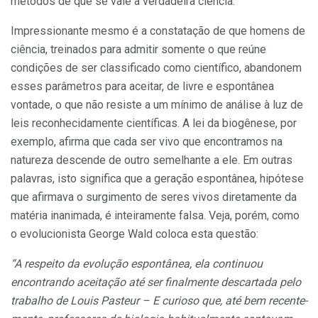
métodos de que se vale a verdadeira ciência.
Impressionante mesmo é a constatação de que homens de
ciên­cia, treinados para admitir somente o que reúne
condições de ser classifi­cado como científico, abandonem
es­ses parâmetros para aceitar, de livre e espontânea
vontade, o que não re­siste a um mínimo de análise à luz de
leis reconhecidamente científicas. A lei da biogênese, por
exemplo, afirma que cada ser vivo que encontramos na
natureza descende de outro seme­lhante a ele. Em outras
palavras, isto significa que a geração espontânea, hi­pótese
que afirmava o surgimento de seres vivos diretamente da
matéria ina­nimada, é inteiramente falsa. Veja, po­rém, como
o evolucionista George Wald coloca esta questão:
“A respeito da evolução espon­tânea, ela continuou
encontrando aceitação até ser finalmente descar­tada pelo
trabalho de Louis Pasteur – E curioso que, até bem recente­