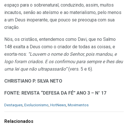
espaço para o sobrenatural, conduzindo, as­sim, muitos
incautos, senão ao ateís­mo e ao materialismo, pelo menos
a um Deus inoperante, que pouco se preocupa com sua
criação.
Nós, os cristãos, entendemos como Davi, que no Salmo
148 exal­ta a Deus como o criador de todas as coisas, e
exorta-nos:
“Louvem o nome do Senhor, pois mandou, e
logo foram criados. E os confirmou para sempre e lhes deu
uma lei que não ultrapassarão”
(vers. 5 e 6).
CHRISTIANO P. SILVA NETO
FONTE: REVISTA “DEFESA DA FÉ” ANO 3 – N° 17
C
Destaques
,
Evolucionismo
,
HotNews
,
Movimentos
a
t
e
Relacionados
g