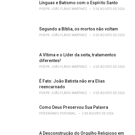
o
Línguas e Batismo com o Espírito Santo
r
POR
PR. JOÃO FLÁVIO MARTINEZ
5 DE AGOSTO DE 2026
i
e
s
Segundo a Bíblia, os mortos não voltam
:
POR
PR. JOÃO FLÁVIO MARTINEZ
5 DE AGOSTO DE 2026
A Vítima e o Líder da seita, tratamentos
diferentes!
POR
PR. JOÃO FLÁVIO MARTINEZ
3 DE AGOSTO DE 2026
É Fato: João Batista não era Elias
reencarnado
POR
PR. JOÃO FLÁVIO MARTINEZ
3 DE AGOSTO DE 2026
Como Deus Preservou Sua Palavra
POR
ENVIADO POR EMAIL
2 DE AGOSTO DE 2026
A Desconstrução do Orgulho Religioso em