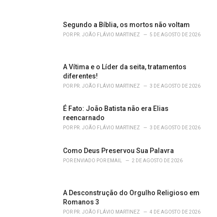
e
s
Segundo a Bíblia, os mortos não voltam
:
POR
PR. JOÃO FLÁVIO MARTINEZ
5 DE AGOSTO DE 2026
A Vítima e o Líder da seita, tratamentos
diferentes!
POR
PR. JOÃO FLÁVIO MARTINEZ
3 DE AGOSTO DE 2026
É Fato: João Batista não era Elias
reencarnado
POR
PR. JOÃO FLÁVIO MARTINEZ
3 DE AGOSTO DE 2026
Como Deus Preservou Sua Palavra
POR
ENVIADO POR EMAIL
2 DE AGOSTO DE 2026
A Desconstrução do Orgulho Religioso em
Romanos 3
POR
PR. JOÃO FLÁVIO MARTINEZ
4 DE AGOSTO DE 2026