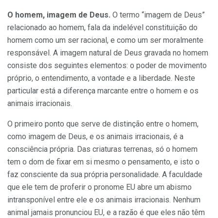
O homem, imagem de Deus.
O termo “imagem de Deus”
relacio­nado ao homem, fala da indelével constituição do
homem como um ser racional, e como um ser moral­mente
responsável. A imagem natu­ral de Deus gravada no homem
con­siste dos seguintes elementos: o po­der de movimento
próprio, o enten­dimento, a vontade e a liberdade. Neste
particular está a diferença marcante entre o homem e os
ani­mais irracionais.
O primeiro ponto que serve de distinção entre o homem,
como imagem de Deus, e os animais irra­cionais, é a
consciência própria. Das criaturas terrenas, só o homem
tem o dom de fixar em si mesmo o pen­samento, e isto o
faz consciente da sua própria personalidade. A faculdade
que ele tem de proferir o pro­nome EU abre um abismo
intrans­ponível entre ele e os animais irra­cionais. Nenhum
animal jamais pronunciou EU, e a razão é que eles não têm