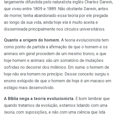
largamen­te difundida pelo naturalista inglês Charles Darwin,
que viveu entre 1809 e 1889. Não obstante Darwin, antes
de morrer, tenha abandonado essa teoria por ele pregada
ao longo da sua vida, ainda hoje ela é muito aceita e
disseminada principalmen­te nos círculos universitários.
Quanto a origem do homem.
A teoria evolucionista tem
como ponto de partida a afirmação de que o homem e os
animais em geral pro­cedem de um mesmo tronco, e que
hoje homem e animais são um so­matório de mutações
sofridas no de­correr dos milênios. Em suma: o ho­mem de
hoje não era homem no princípio. Desse conceito surgiu o
ensino estúpido de que o homem de hoje é um macaco em
estágio mais desenvolvido.
A Bíblia nega a teoria evolucionista.
E bom lembrar que
quan­do tratamos da evolução, estamos lidando com uma
teoria,
com supo­sições, e não com uma ciência que lida