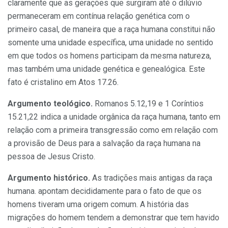
claramente que as gerações que surgiram até o dilúvio
permane­ceram em contínua relação genética com o
primeiro casal, de maneira que a raça humana constitui não
so­mente uma unidade específica, uma unidade no sentido
em que todos os homens participam da mesma na­tureza,
mas também uma unidade genética e genealógica. Este
fato é cristalino em Atos 17.26.
Argumento teológico.
Roma­nos 5.12,19 e 1 Coríntios
15.21,22 in­dica a unidade orgânica da raça hu­mana, tanto em
relação com a pri­meira transgressão como em relação com
a provisão de Deus para a sal­vação da raça humana na
pessoa de Jesus Cristo.
Argumento histórico.
As tra­dições mais antigas da raça
huma­na. apontam decididamente para o fato de que os
homens tiveram uma origem comum. A história das
migrações do homem tendem a de­monstrar que tem havido