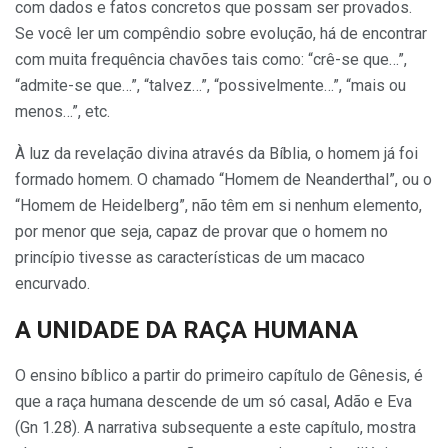
com dados e fatos concretos que possam ser provados.
Se você ler um compêndio sobre evolução, há de encontrar
com muita frequência chavões tais como: “crê-se que…”,
“admite-se que…”, “talvez…”, “possivelmente…”, “mais ou
me­nos…”, etc.
À luz da revelação divina atra­vés da Bíblia, o homem já foi
forma­do homem. O chamado “Homem de Neanderthal”, ou o
“Homem de Heidelberg”, não têm em si ne­nhum elemento,
por menor que se­ja, capaz de provar que o homem no
princípio tivesse as características de um macaco
encurvado.
A UNIDADE DA RAÇA HU­MANA
O ensino bíblico a partir do pri­meiro capítulo de Gênesis, é
que a raça humana descende de um só ca­sal, Adão e Eva
(Gn 1.28). A narra­tiva subsequente a este capítulo, mostra