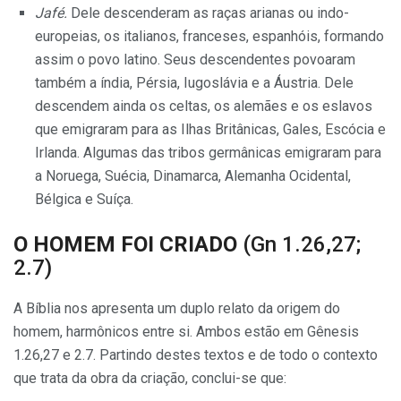
Jafé.
Dele descenderam as ra­ças arianas ou indo-
europeias, os italianos, franceses, espanhóis, for­mando
assim o povo latino. Seus descendentes povoaram
também a índia, Pérsia, Iugoslávia e a Áus­tria. Dele
descendem ainda os cel­tas, os alemães e os eslavos
que emi­graram para as Ilhas Britânicas, Gales, Escócia e
Irlanda. Algumas das tribos germânicas emigraram para
a Noruega, Suécia, Dinamar­ca, Alemanha Ocidental,
Bélgica e Suíça.
O HOMEM FOI CRIADO
(Gn 1.26,27;
2.7)
A Bíblia nos apresenta um duplo relato da origem do
homem, harmô­nicos entre si. Ambos estão em Gê­nesis
1.26,27 e 2.7. Partindo destes textos e de todo o contexto
que trata da obra da criação, conclui-se que: