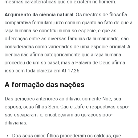
mesmas características que só existem no homem.
Argumento da ciência natu­ral.
Os mestres de filosofia
compa­rativa formulam juízo comum quanto ao fato de que a
raça huma­na se constitui numa só espécie, e que as
diferenças entre as diversas famílias da humanidade, são
consi­deradas como variedades de uma espécie original. A
ciência não afir­ma categoricamente que a raça hu­mana
procedeu de um só casal, mas a Palavra de Deus afirma
isso com toda clareza em At 17.26.
A formação das nações
Das gerações anteriores ao dilúvio, so­mente Noé, sua
esposa, seus filhos Sem. Cão e .Jafé e respectivas espo­
sas escaparam, e, encabeçaram as gerações pós-
diluvianas.
Dos seus cinco filhos procederam os caldeus, que