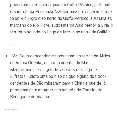
povoa­ram a região marginal do Golfo Pér­sico, parte sul
e sudeste da Penínsu­la Arábica, uma província ao orien­
te do Rio Tigre e ao norte do Golfo Pérsico, a Assíria às
margens do Rio Tigre, sudoeste da Ásia Menor, a Síria, o
território ao lado do Lago de Meron ao norte da Galiléia.
————-
Cão.
Seus descendentes po­voaram as terras da África,
da Ará­bia Oriental, da costa oriental do Mar
Mediterrâneo, e do grande vale dos rios Tigre e
Eufrates. Existe uma opinião de que alguns dos des­
cendentes de Cão migraram para a China e que de lá
passaram para as Américas através do Estreito de
Béringue e do Alasca.
————-