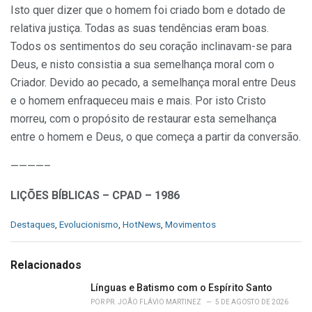
Isto quer dizer que o homem foi criado bom e dotado de
relativa justiça. Todas as suas tendências eram boas.
Todos os sentimentos do seu coração inclinavam-se para
Deus, e nisto consistia a sua semelhança moral com o
Criador. Devido ao pe­cado, a semelhança moral entre Deus
e o homem enfraqueceu mais e mais. Por isto Cristo
morreu, com o propósito de restaurar esta semelhança
entre o homem e Deus, o que começa a partir da conversão.
————–
LIÇÕES BÍBLICAS – CPAD – 1986
C
Destaques
,
Evolucionismo
,
HotNews
,
Movimentos
a
t
e
Relacionados
g
o
Línguas e Batismo com o Espírito Santo
r
POR
PR. JOÃO FLÁVIO MARTINEZ
5 DE AGOSTO DE 2026
i