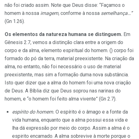
não foi criado assim. Note que Deus disse: “Faça­mos o
homem à nossa
imagem,
con­forme à nossa
semelhança…”
(Gn 1.26).
Os elementos da natureza humana se distinguem.
Em
Gênesis 2.7, vemos a distinção clara en­tre a origem do
corpo e da alma, ele­mento espiritual do homem. () cor­po foi
formado do pó da terra, mate­rial preexistente. Na criação da
al­ma, no entanto, não foi necessário o uso de material
preexistente, mas sim a formação duma nova substân­cia.
Isto quer dizer que a alma do homem foi uma nova criação
de Deus. A Bíblia diz que Deus soprou nas narinas do
homem, e “o homem foi feito alma vivente” (Gn 2.7).
espírito do homem.
O espí­rito é o âmago e a fonte da
vida hu­mana, enquanto que a alma possui essa vida e
lha dá expressão por meio do corpo. Assim a alma é o
espirito encarnado. A alma sobrevi­ve à morte porque o