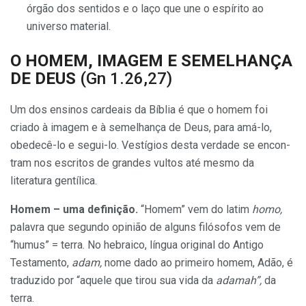
órgão dos sentidos e o laço que une o espí­rito ao
universo material.
O HOMEM, IMAGEM E SE­MELHANÇA
DE DEUS
(Gn 1.26,27)
Um dos ensinos cardeais da Bíblia é que o homem foi
criado à imagem e à semelhança de Deus, para amá-lo,
obedecê-lo e segui-lo. Vestígios desta verdade se encon­
tram nos escritos de grandes vultos até mesmo da
literatura gentílica.
Homem – uma definição.
“Homem” vem do latim
homo,
pa­lavra que segundo opinião de alguns filósofos vem de
“humus” = terra. No hebraico, língua original do An­tigo
Testamento,
adam,
nome dado ao primeiro homem, Adão, é
tradu­zido por “aquele que tirou sua vida da
adamah”,
da
terra.