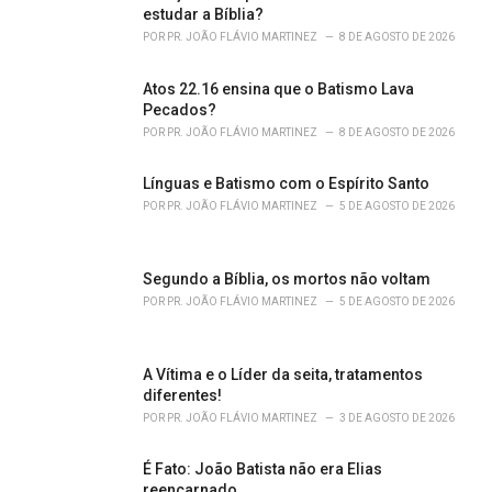
r
estudar a Bíblia?
i
POR
PR. JOÃO FLÁVIO MARTINEZ
8 DE AGOSTO DE 2026
e
s
Atos 22.16 ensina que o Batismo Lava
:
Pecados?
POR
PR. JOÃO FLÁVIO MARTINEZ
8 DE AGOSTO DE 2026
Línguas e Batismo com o Espírito Santo
POR
PR. JOÃO FLÁVIO MARTINEZ
5 DE AGOSTO DE 2026
Segundo a Bíblia, os mortos não voltam
POR
PR. JOÃO FLÁVIO MARTINEZ
5 DE AGOSTO DE 2026
A Vítima e o Líder da seita, tratamentos
diferentes!
POR
PR. JOÃO FLÁVIO MARTINEZ
3 DE AGOSTO DE 2026
É Fato: João Batista não era Elias
reencarnado