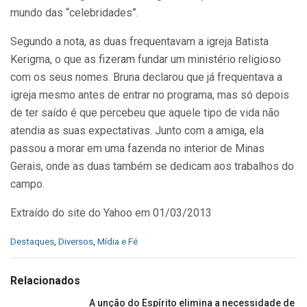
mundo das “celebridades”.
Segundo a nota, as duas frequentavam a igreja Batista
Kerigma, o que as fizeram fundar um ministério religioso
com os seus nomes. Bruna declarou que já frequentava a
igreja mesmo antes de entrar no programa, mas só depois
de ter saído é que percebeu que aquele tipo de vida não
atendia as suas expectativas. Junto com a amiga, ela
passou a morar em uma fazenda no interior de Minas
Gerais, onde as duas também se dedicam aos trabalhos do
campo.
Extraído do site do Yahoo em 01/03/2013
C
Destaques
,
Diversos
,
Mídia e Fé
a
t
e
Relacionados
g
o
A unção do Espírito elimina a necessidade de