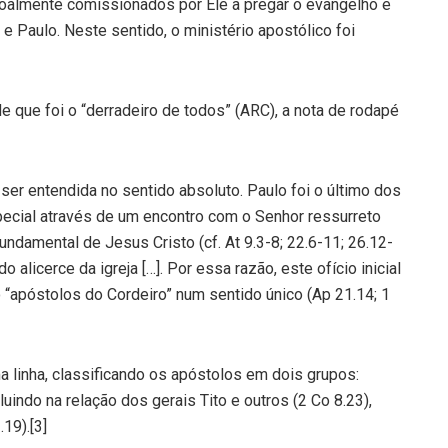
oalmente comissionados por Ele a pregar o evangelho e
e Paulo. Neste sentido, o ministério apostólico foi
e que foi o “derradeiro de todos” (ARC), a nota de rodapé
 ser entendida no sentido absoluto. Paulo foi o último dos
ecial através de um encontro com o Senhor ressurreto
undamental de Jesus Cristo (cf. At 9.3-8; 22.6-11; 26.12-
 alicerce da igreja […]. Por essa razão, este ofício inicial
o “apóstolos do Cordeiro” num sentido único (Ap 21.14; 1
 linha, classificando os apóstolos em dois grupos:
uindo na relação dos gerais Tito e outros (2 Co 8.23),
19).[3]