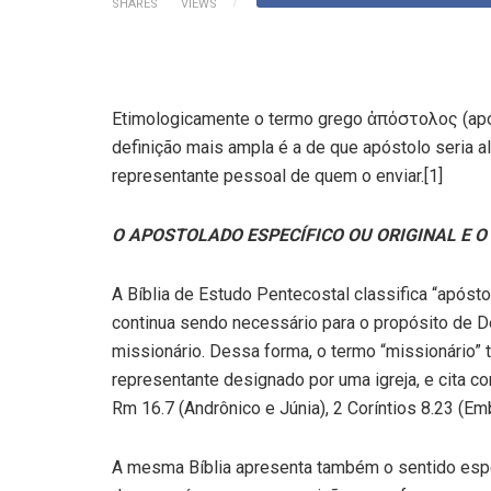
SHARES
VIEWS
Etimologicamente o termo grego ἀπόστολος (após
definição mais ampla é a de que apóstolo seria
representante pessoal de quem o enviar.[1]
O APOSTOLADO ESPECÍFICO OU ORIGINAL E 
A Bíblia de Estudo Pentecostal classifica “apóst
continua sendo necessário para o propósito de D
missionário. Dessa forma, o termo “missionário” 
representante designado por uma igreja, e cita co
Rm 16.7 (Andrônico e Júnia), 2 Coríntios 8.23 (Em
A mesma Bíblia apresenta também o sentido espec