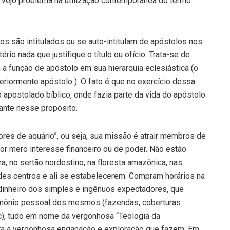
o vejo problema na utilização contemporânea do termo
 são intitulados ou se auto-intitulam de apóstolos nos
rio nada que justifique o título ou ofício. Trata-se de
 a função de apóstolo em sua hierarquia eclesiástica (o
teriormente apóstolo ). O fato é que no exercício dessa
apostolado bíblico, onde fazia parte da vida do apóstolo
iante nesse propósito.
es de aquário”, ou seja, sua missão é atrair membros de
por mero interesse financeiro ou de poder. Não estão
, no sertão nordestino, na floresta amazônica, nas
ndes centros e ali se estabelecerem. Compram horários na
 dinheiro dos simples e ingênuos expectadores, que
imônio pessoal dos mesmos (fazendas, coberturas
tc), tudo em nome da vergonhosa “Teologia da
ara a vergonhosa enganação e exploração que fazem. Em