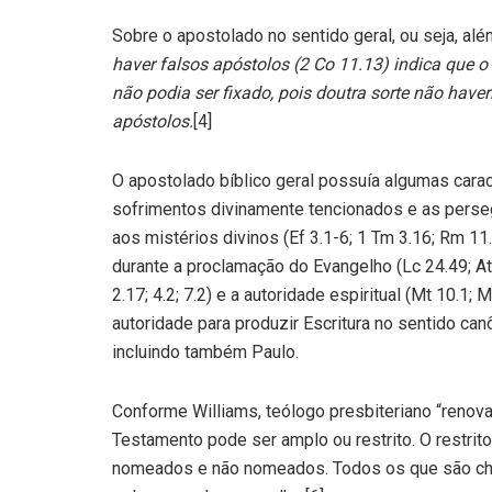
Sobre o apostolado no sentido geral, ou seja, a
haver falsos apóstolos (2 Co 11.13) indica que
não podia ser fixado, pois doutra sorte não have
apóstolos.
[4]
O apostolado bíblico geral possuía algumas caract
sofrimentos divinamente tencionados e as perseg
aos mistérios divinos (Ef 3.1-6; 1 Tm 3.16; Rm 11
durante a proclamação do Evangelho (Lc 24.49; At 1
2.17; 4.2; 7.2) e a autoridade espiritual (Mt 10.1; 
autoridade para produzir Escritura no sentido can
incluindo também Paulo.
Conforme Williams, teólogo presbiteriano “renova
Testamento pode ser amplo ou restrito. O restrit
nomeados e não nomeados. Todos os que são cha