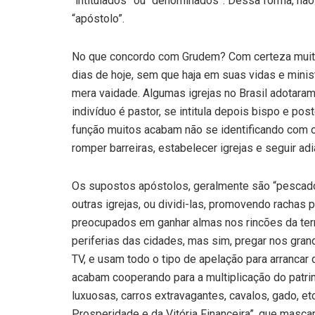
“intitulados” ou “denominados”. Dessa forma, nã
“apóstolo”.
No que concordo com Grudem? Com certeza muitos
dias de hoje, sem que haja em suas vidas e ministé
mera vaidade. Algumas igrejas no Brasil adotaram
indivíduo é pastor, se intitula depois bispo e pos
função muitos acabam não se identificando com o 
romper barreiras, estabelecer igrejas e seguir ad
Os supostos apóstolos, geralmente são “pescador
outras igrejas, ou dividi-las, promovendo rachas 
preocupados em ganhar almas nos rincões da terra
periferias das cidades, mas sim, pregar nos gra
TV, e usam todo o tipo de apelação para arrancar
acabam cooperando para a multiplicação do patr
luxuosas, carros extravagantes, cavalos, gado, e
Prosperidade e da Vitória Financeira”, que masc