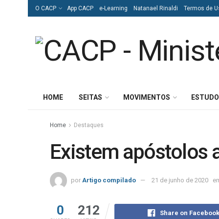
O CACP
App CACP
e-Learning
Natanael Rinaldi
Termos de U
HOME
SEITAS
MOVIMENTOS
ESTUDO
Home
Destaques
Existem apóstolos 
por
Artigo compilado
21 de junho de 2020
e
0
212
Share on Faceboo