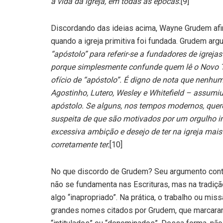
a vida da igreja, em todas as épocas.
[9]
Discordando das ideias acima, Wayne Grudem afir
quando a igreja primitiva foi fundada. Grudem ar
“apóstolo” para referir-se a fundadores de igreja
porque simplesmente confunde quem lê o Novo Te
ofício de “apóstolo”. É digno de nota que nenhum
Agostinho, Lutero, Wesley e Whitefield – assumi
apóstolo. Se alguns, nos tempos modernos, querem 
suspeita de que são motivados por um orgulho im
excessiva ambição e desejo de ter na igreja mai
corretamente ter.
[10]
No que discordo de Grudem? Seu argumento contrár
não se fundamenta nas Escrituras, mas na tradição
algo “inapropriado”. Na prática, o trabalho ou m
grandes nomes citados por Grudem, que marcaram 