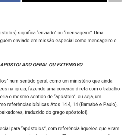
tolos) significa “enviado” ou “mensageiro”. Uma
 alguém enviado em missão especial como mensageiro e
O APOSTOLADO GERAL OU EXTENSIVO
olos” num sentido geral, como um ministério que ainda
eus na igreja, fazendo uma conexão direta com o trabalho
teria o mesmo sentido de “apóstolo”, ou seja, um
mo referências bíblicas Atos 14.4, 14 (Barnabé e Paulo),
baixadores, traduzido do grego apóstoloi).
ial para “apóstolos”, com referência àqueles que viram