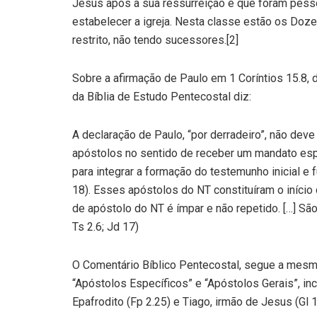
Jesus após a sua ressurreição e que foram pess
estabelecer a igreja. Nesta classe estão os Doze 
restrito, não tendo sucessores.[2]
Sobre a afirmação de Paulo em 1 Coríntios 15.8, d
da Bíblia de Estudo Pentecostal diz:
A declaração de Paulo, “por derradeiro”, não deve
apóstolos no sentido de receber um mandato esp
para integrar a formação do testemunho inicial e f
18). Esses apóstolos do NT constituíram o início do
de apóstolo do NT é ímpar e não repetido. […] Sã
Ts 2.6; Jd 17)
O Comentário Bíblico Pentecostal, segue a mesma
“Apóstolos Específicos” e “Apóstolos Gerais”, incl
Epafrodito (Fp 2.25) e Tiago, irmão de Jesus (Gl 1.