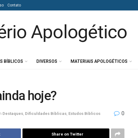
so
Contato
S BÍBLICOS
DIVERSOS
MATERIAIS APOLOGÉTICOS
ainda hoje?
0
m
Destaques
,
Dificuldades Bíblicas
,
Estudos Bíblicos
k
Share on Twitter