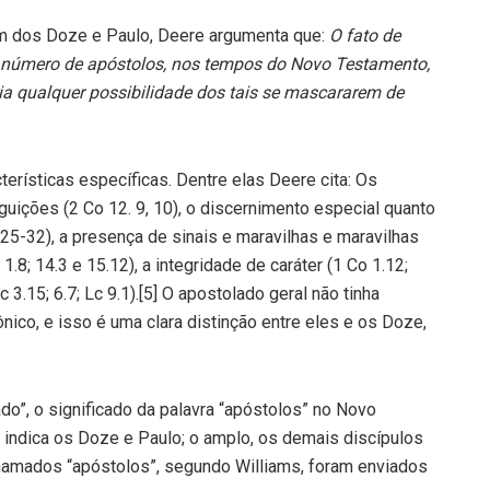
lém dos Doze e Paulo, Deere argumenta que:
O fato de
 o número de apóstolos, nos tempos do Novo Testamento,
ria qualquer possibilidade dos tais se mascararem de
erísticas específicas. Dentre elas Deere cita: Os
uições (2 Co 12. 9, 10), o discernimento especial quanto
.25-32), a presença de sinais e maravilhas e maravilhas
.8; 14.3 e 15.12), a integridade de caráter (1 Co 1.12;
Mc 3.15; 6.7; Lc 9.1).[5] O apostolado geral não tinha
ônico, e isso é uma clara distinção entre eles e os Doze,
do”, o significado da palavra “apóstolos” no Novo
o indica os Doze e Paulo; o amplo, os demais discípulos
mados “apóstolos”, segundo Williams, foram enviados