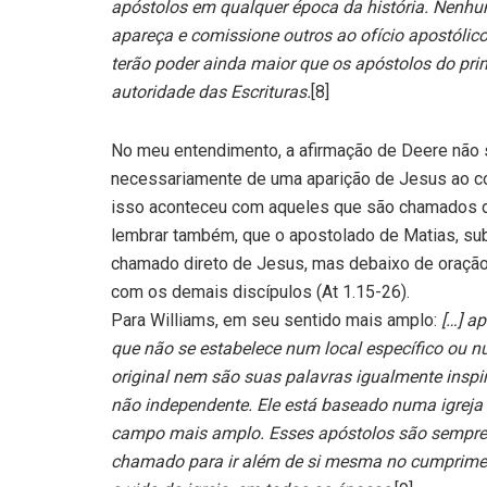
apóstolos em qualquer época da história. Nenhum
apareça e comissione outros ao ofício apostólic
terão poder ainda maior que os apóstolos do prim
autoridade das Escrituras.
[8]
No meu entendimento, a afirmação de Deere não si
necessariamente de uma aparição de Jesus ao co
isso aconteceu com aqueles que são chamados de
lembrar também, que o apostolado de Matias, subs
chamado direto de Jesus, mas debaixo de oração 
com os demais discípulos (At 1.15-26).
Para Williams, em seu sentido mais amplo:
[…] a
que não se estabelece num local específico ou n
original nem são suas palavras igualmente inspir
não independente. Ele está baseado numa igreja
campo mais amplo. Esses apóstolos são sempre 
chamado para ir além de si mesma no cumpriment