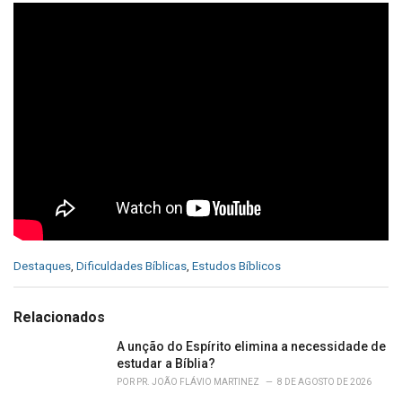
C
Destaques
,
Dificuldades Bíblicas
,
Estudos Bíblicos
a
t
e
Relacionados
g
o
A unção do Espírito elimina a necessidade de
r
estudar a Bíblia?
i
POR
PR. JOÃO FLÁVIO MARTINEZ
8 DE AGOSTO DE 2026
e