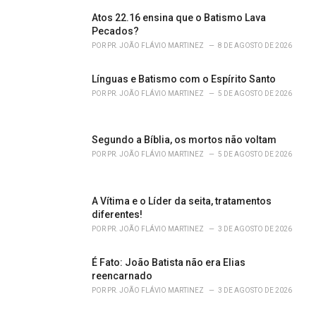
s
Atos 22.16 ensina que o Batismo Lava
:
Pecados?
POR
PR. JOÃO FLÁVIO MARTINEZ
8 DE AGOSTO DE 2026
Línguas e Batismo com o Espírito Santo
POR
PR. JOÃO FLÁVIO MARTINEZ
5 DE AGOSTO DE 2026
Segundo a Bíblia, os mortos não voltam
POR
PR. JOÃO FLÁVIO MARTINEZ
5 DE AGOSTO DE 2026
A Vítima e o Líder da seita, tratamentos
diferentes!
POR
PR. JOÃO FLÁVIO MARTINEZ
3 DE AGOSTO DE 2026
É Fato: João Batista não era Elias
reencarnado
POR
PR. JOÃO FLÁVIO MARTINEZ
3 DE AGOSTO DE 2026