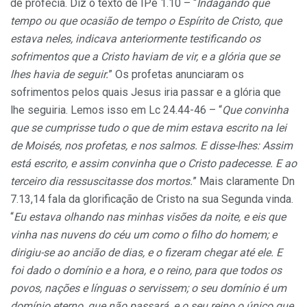
de profecia. Diz o texto de IPe 1.10 – “
Indagando que
tempo ou que ocasião de tempo o Espírito de Cristo, que
estava neles, indicava anteriormente testificando os
sofrimentos que a Cristo haviam de vir, e a glória que se
lhes havia de seguir.
” Os profetas anunciaram os
sofrimentos pelos quais Jesus iria passar e a glória que
lhe seguiria. Lemos isso em Lc 24.44-46 – “
Que convinha
que se cumprisse tudo o que de mim estava escrito na lei
de Moisés, nos profetas, e nos salmos. E disse-lhes: Assim
está escrito, e assim convinha que o Cristo padecesse. E ao
terceiro dia ressuscitasse dos mortos.
” Mais claramente Dn
7.13,14 fala da glorificação de Cristo na sua Segunda vinda.
“
Eu estava olhando nas minhas visões da noite, e eis que
vinha nas nuvens do céu um como o filho do homem; e
dirigiu-se ao ancião de dias, e o fizeram chegar até ele. E
foi dado o domínio e a hora, e o reino, para que todos os
povos, nações e línguas o servissem; o seu domínio é um
domínio eterno, que não passará, e o seu reino o único que