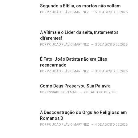
s
Segundo a Bíblia, os mortos não voltam
:
POR
PR. JOÃO FLÁVIO MARTINEZ
5 DE AGOSTO DE 2026
A Vítima e o Líder da seita, tratamentos
diferentes!
POR
PR. JOÃO FLÁVIO MARTINEZ
3 DE AGOSTO DE 2026
É Fato: João Batista não era Elias
reencarnado
POR
PR. JOÃO FLÁVIO MARTINEZ
3 DE AGOSTO DE 2026
Como Deus Preservou Sua Palavra
POR
ENVIADO POR EMAIL
2 DE AGOSTO DE 2026
A Desconstrução do Orgulho Religioso em
Romanos 3
POR
PR. JOÃO FLÁVIO MARTINEZ
4 DE AGOSTO DE 2026