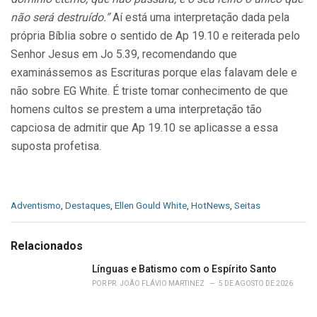
não será destruído.”
Aí está uma interpretação dada pela
própria Bíblia sobre o sentido de Ap 19.10 e reiterada pelo
Senhor Jesus em Jo 5.39, recomendando que
examinássemos as Escrituras porque elas falavam dele e
não sobre EG White. É triste tomar conhecimento de que
homens cultos se prestem a uma interpretação tão
capciosa de admitir que Ap 19.10 se aplicasse a essa
suposta profetisa.
C
Adventismo
,
Destaques
,
Ellen Gould White
,
HotNews
,
Seitas
a
t
e
Relacionados
g
o
Línguas e Batismo com o Espírito Santo
r
POR
PR. JOÃO FLÁVIO MARTINEZ
5 DE AGOSTO DE 2026
i
e