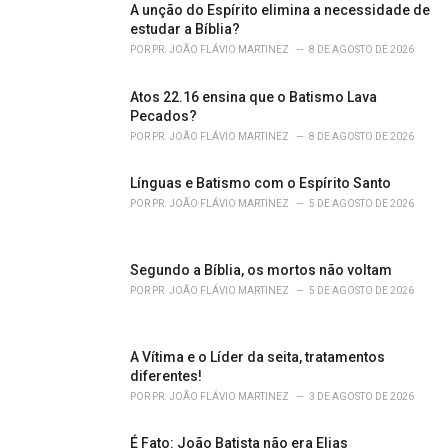
r
A unção do Espírito elimina a necessidade de
i
estudar a Bíblia?
e
POR
PR. JOÃO FLÁVIO MARTINEZ
8 DE AGOSTO DE 2026
s
:
Atos 22.16 ensina que o Batismo Lava
Pecados?
POR
PR. JOÃO FLÁVIO MARTINEZ
8 DE AGOSTO DE 2026
Línguas e Batismo com o Espírito Santo
POR
PR. JOÃO FLÁVIO MARTINEZ
5 DE AGOSTO DE 2026
Segundo a Bíblia, os mortos não voltam
POR
PR. JOÃO FLÁVIO MARTINEZ
5 DE AGOSTO DE 2026
A Vítima e o Líder da seita, tratamentos
diferentes!
POR
PR. JOÃO FLÁVIO MARTINEZ
3 DE AGOSTO DE 2026
É Fato: João Batista não era Elias