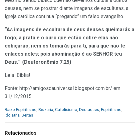
Mesmo sendo bíblico que não devemos cultuar a outros
deuses, nem se prostrar diante imagens de esculturas, a
igreja católica continua “pregando” um falso evangelho.
“As imagens de escultura de seus deuses queimarás a
fogo; a prata e o ouro que estão sobre elas não
cobiçarão, nem os tomarás para ti, para que não te
enlaces neles; pois abominação é ao SENHOR teu
Deus.” (Deuteronômio 7.25)
Leia Bíblia!
Fonte: http://amigosdauniversal.blogspot.com.br/ em
31/12/2015
C
Baixo Espiritismo
,
Bruxaria
,
Catolicismo
,
Destaques
,
Espiritismo
,
a
Idolatria
,
Seitas
t
e
g
Relacionados
o