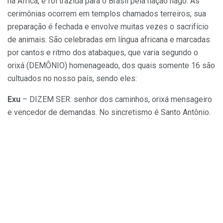
na África, e foi trazida para o Brasil pela nação nagô. As
cerimônias ocorrem em templos chamados terreiros, sua
preparação é fechada e envolve muitas vezes o sacrifício
de animais. São celebradas em língua africana e marcadas
por cantos e ritmo dos atabaques, que varia segundo o
orixá (DEMÔNIO) homenageado, dos quais somente 16 são
cultuados no nosso país, sendo eles:
Exu
– DIZEM SER: senhor dos caminhos, orixá mensageiro
e vencedor de demandas. No sincretismo é Santo Antônio.