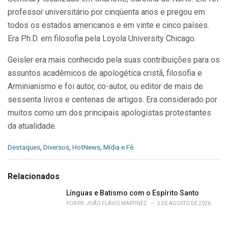
professor universitário por cinqüenta anos e pregou em
todos os estados americanos e em vinte e cinco países.
Era Ph.D. em filosofia pela Loyola University Chicago.
Geisler era mais conhecido pela suas contribuições para os
assuntos acadêmicos de apologética cristã, filosofia e
Arminianismo e foi autor, co-autor, ou editor de mais de
sessenta livros e centenas de artigos. Era considerado por
muitos como um dos principais apologistas protestantes
da atualidade.
C
Destaques
,
Diversos
,
HotNews
,
Mídia e Fé
a
t
e
Relacionados
g
o
Línguas e Batismo com o Espírito Santo
r
POR
PR. JOÃO FLÁVIO MARTINEZ
5 DE AGOSTO DE 2026
i
e