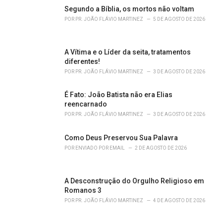
s
Segundo a Bíblia, os mortos não voltam
:
POR
PR. JOÃO FLÁVIO MARTINEZ
5 DE AGOSTO DE 2026
A Vítima e o Líder da seita, tratamentos
diferentes!
POR
PR. JOÃO FLÁVIO MARTINEZ
3 DE AGOSTO DE 2026
É Fato: João Batista não era Elias
reencarnado
POR
PR. JOÃO FLÁVIO MARTINEZ
3 DE AGOSTO DE 2026
Como Deus Preservou Sua Palavra
POR
ENVIADO POR EMAIL
2 DE AGOSTO DE 2026
A Desconstrução do Orgulho Religioso em
Romanos 3
POR
PR. JOÃO FLÁVIO MARTINEZ
4 DE AGOSTO DE 2026