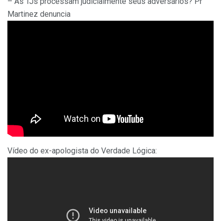
– As TJs processam judicialmente seus adversários? Pr
Martinez denuncia
Vídeo do ex-apologista do Verdade Lógica: