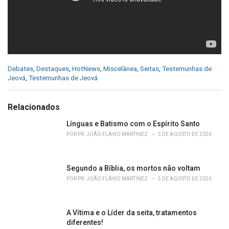
C
Debates
,
Destaques
,
HotNews
,
Miscelânea
,
Seitas
,
Testemunhas de
a
Jeová
,
Testemunhas de Jeová
t
e
g
Relacionados
o
r
Línguas e Batismo com o Espírito Santo
i
POR
PR. JOÃO FLÁVIO MARTINEZ
5 DE AGOSTO DE 2026
e
s
:
Segundo a Bíblia, os mortos não voltam
POR
PR. JOÃO FLÁVIO MARTINEZ
5 DE AGOSTO DE 2026
A Vítima e o Líder da seita, tratamentos
diferentes!