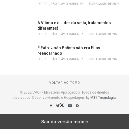
POR
PR. JOÃO FLÁVIO MARTINEZ
5 DE AGOSTO DE 2026
A Vítima e o Líder da seita, tratamentos
diferentes!
POR
PR. JOÃO FLÁVIO MARTINEZ
3 DE AGOSTO DE 2026
É Fato: João Batista não era Elias
reencarnado
POR
PR. JOÃO FLÁVIO MARTINEZ
3 DE AGOSTO DE 2026
VOLTAR AO TOPO
© 2022 CACP - Ministério Apologético. Todos os direitos
reservados. Desenvolvimento e Hospedagem by
M31 Tecnologia
.
Sair da versão mobile