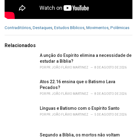
C
Contraditórios
,
Destaques
,
Estudos Bíblicos
,
Movimentos
,
Polêmicas
a
t
e
Relacionados
g
o
A unção do Espírito elimina a necessidade de
r
estudar a Bíblia?
i
POR
PR. JOÃO FLÁVIO MARTINEZ
8 DE AGOSTO DE 2026
e
s
Atos 22.16 ensina que o Batismo Lava
:
Pecados?
POR
PR. JOÃO FLÁVIO MARTINEZ
8 DE AGOSTO DE 2026
Línguas e Batismo com o Espírito Santo
POR
PR. JOÃO FLÁVIO MARTINEZ
5 DE AGOSTO DE 2026
Segundo a Bíblia, os mortos não voltam