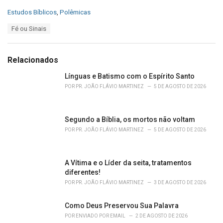
C
Estudos Bíblicos
,
Polêmicas
a
T
Fé ou Sinais
t
a
e
g
g
s
o
Relacionados
:
r
i
Línguas e Batismo com o Espírito Santo
e
POR
PR. JOÃO FLÁVIO MARTINEZ
5 DE AGOSTO DE 2026
s
:
Segundo a Bíblia, os mortos não voltam
POR
PR. JOÃO FLÁVIO MARTINEZ
5 DE AGOSTO DE 2026
A Vítima e o Líder da seita, tratamentos
diferentes!
POR
PR. JOÃO FLÁVIO MARTINEZ
3 DE AGOSTO DE 2026
Como Deus Preservou Sua Palavra
POR
ENVIADO POR EMAIL
2 DE AGOSTO DE 2026