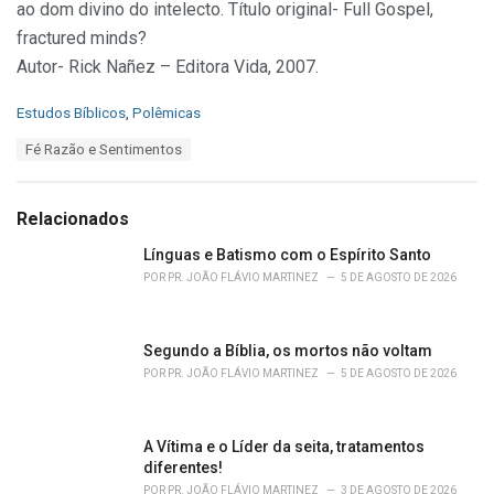
ao dom divino do intelecto. Título original- Full Gospel,
fractured minds?
Autor- Rick Nañez – Editora Vida, 2007.
C
Estudos Bíblicos
,
Polêmicas
a
T
Fé Razão e Sentimentos
t
a
e
g
g
s
o
Relacionados
:
r
i
Línguas e Batismo com o Espírito Santo
e
POR
PR. JOÃO FLÁVIO MARTINEZ
5 DE AGOSTO DE 2026
s
:
Segundo a Bíblia, os mortos não voltam
POR
PR. JOÃO FLÁVIO MARTINEZ
5 DE AGOSTO DE 2026
A Vítima e o Líder da seita, tratamentos
diferentes!
POR
PR. JOÃO FLÁVIO MARTINEZ
3 DE AGOSTO DE 2026