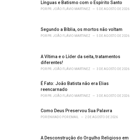
o
Línguas e Batismo com o Espírito Santo
r
POR
PR. JOÃO FLÁVIO MARTINEZ
5 DE AGOSTO DE 2026
i
e
s
Segundo a Bíblia, os mortos não voltam
:
POR
PR. JOÃO FLÁVIO MARTINEZ
5 DE AGOSTO DE 2026
A Vítima e o Líder da seita, tratamentos
diferentes!
POR
PR. JOÃO FLÁVIO MARTINEZ
3 DE AGOSTO DE 2026
É Fato: João Batista não era Elias
reencarnado
POR
PR. JOÃO FLÁVIO MARTINEZ
3 DE AGOSTO DE 2026
Como Deus Preservou Sua Palavra
POR
ENVIADO POR EMAIL
2 DE AGOSTO DE 2026
A Desconstrução do Orgulho Religioso em