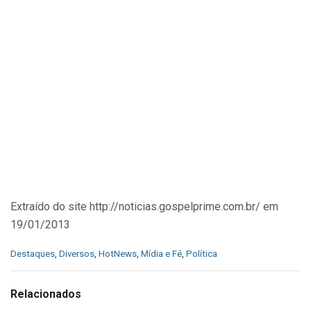
Extraído do site http://noticias.gospelprime.com.br/ em
19/01/2013
C
Destaques
,
Diversos
,
HotNews
,
Mídia e Fé
,
Política
a
t
e
Relacionados
g