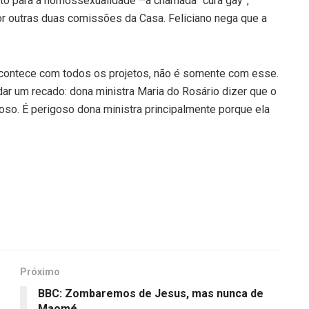
nto para a homossexualidade –a chamada “cura gay”,
por outras duas comissões da Casa. Feliciano nega que a
o acontece com todos os projetos, não é somente com esse.
ndar um recado: dona ministra Maria do Rosário dizer que o
igoso. É perigoso dona ministra principalmente porque ela
Próximo
BBC: Zombaremos de Jesus, mas nunca de
Maomé