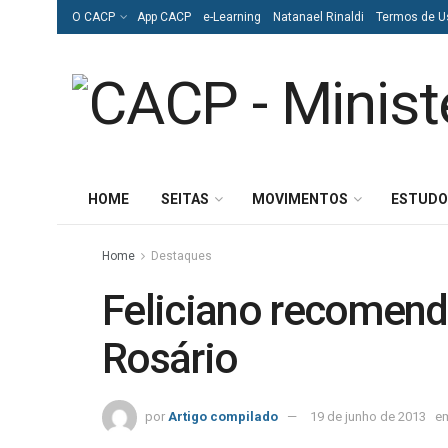
O CACP
App CACP
e-Learning
Natanael Rinaldi
Termos de U
HOME
SEITAS
MOVIMENTOS
ESTUDO
Home
Destaques
Feliciano recomenda
Rosário
por
Artigo compilado
19 de junho de 2013
e