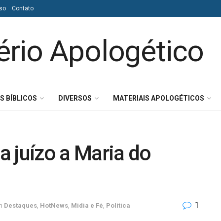
so
Contato
S BÍBLICOS
DIVERSOS
MATERIAIS APOLOGÉTICOS
 juízo a Maria do
1
m
Destaques
,
HotNews
,
Mídia e Fé
,
Política