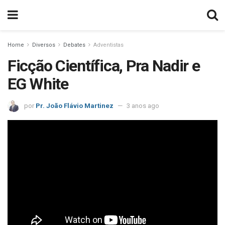
Home
Diversos
Debates
Adventistas
Ficção Científica, Pra Nadir e
EG White
por
Pr. João Flávio Martinez
3 anos ago