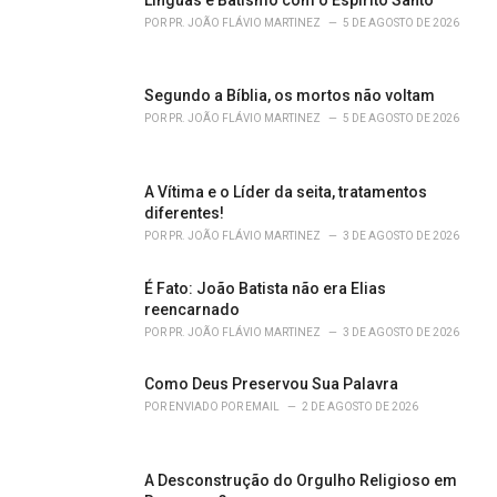
r
POR
PR. JOÃO FLÁVIO MARTINEZ
5 DE AGOSTO DE 2026
i
e
s
Segundo a Bíblia, os mortos não voltam
:
POR
PR. JOÃO FLÁVIO MARTINEZ
5 DE AGOSTO DE 2026
A Vítima e o Líder da seita, tratamentos
diferentes!
POR
PR. JOÃO FLÁVIO MARTINEZ
3 DE AGOSTO DE 2026
É Fato: João Batista não era Elias
reencarnado
POR
PR. JOÃO FLÁVIO MARTINEZ
3 DE AGOSTO DE 2026
Como Deus Preservou Sua Palavra
POR
ENVIADO POR EMAIL
2 DE AGOSTO DE 2026
A Desconstrução do Orgulho Religioso em