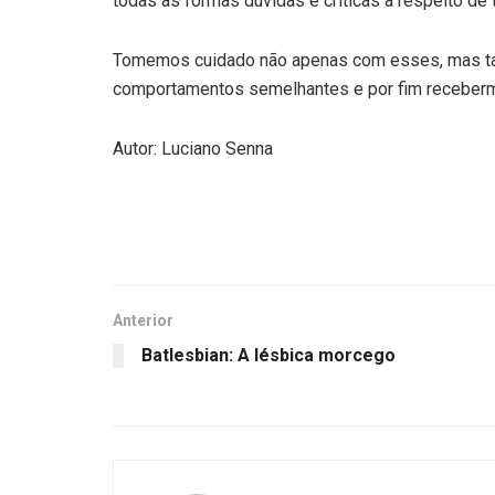
todas as formas dúvidas e críticas a respeito de t
Tomemos cuidado não apenas com esses, mas 
comportamentos semelhantes e por fim recebermo
Autor: Luciano Senna
Anterior
Batlesbian: A lésbica morcego