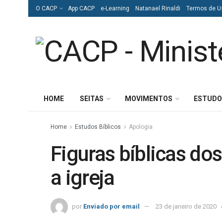
O CACP
App CACP
e-Learning
Natanael Rinaldi
Termos de U
HOME
SEITAS
MOVIMENTOS
ESTUDO
Home
Estudos Bíblicos
Apologia
Figuras bíblicas d
a igreja
por
Enviado por email
23 de janeiro de 2020