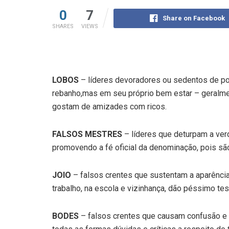
0
7
Share on Facebook
SHARES
VIEWS
LOBOS
– líderes devoradores ou sedentos de po
rebanho,mas em seu próprio bem estar – geralme
gostam de amizades com ricos.
FALSOS MESTRES
– líderes que deturpam a ver
promovendo a fé oficial da denominação, pois sã
JOIO
– falsos crentes que sustentam a aparência 
trabalho, na escola e vizinhança, dão péssimo te
BODES
– falsos crentes que causam confusão e 