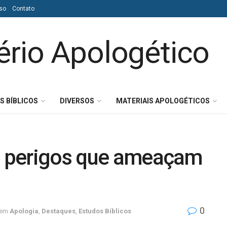
so
Contato
S BÍBLICOS
DIVERSOS
MATERIAIS APOLOGÉTICOS
os perigos que ameaçam
0
em
Apologia
,
Destaques
,
Estudos Bíblicos