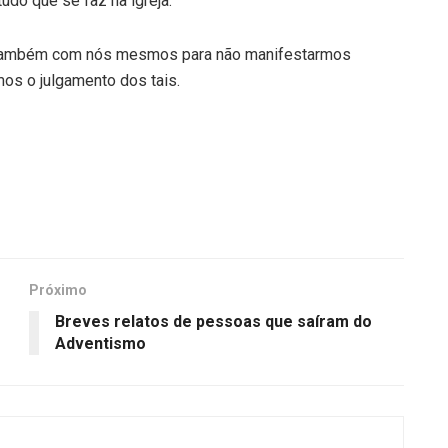
udo que se faz na igreja.
também com nós mesmos para não manifestarmos
s o julgamento dos tais.
Próximo
Breves relatos de pessoas que saíram do
Adventismo