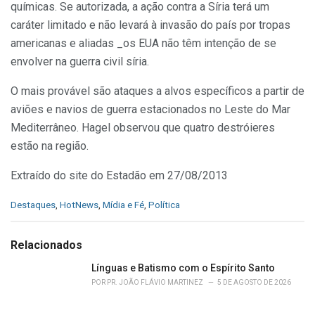
químicas. Se autorizada, a ação contra a Síria terá um
caráter limitado e não levará à invasão do país por tropas
americanas e aliadas _os EUA não têm intenção de se
envolver na guerra civil síria.
O mais provável são ataques a alvos específicos a partir de
aviões e navios de guerra estacionados no Leste do Mar
Mediterrâneo. Hagel observou que quatro destróieres
estão na região.
Extraído do site do Estadão em 27/08/2013
C
Destaques
,
HotNews
,
Mídia e Fé
,
Política
a
t
e
Relacionados
g
o
Línguas e Batismo com o Espírito Santo
r
POR
PR. JOÃO FLÁVIO MARTINEZ
5 DE AGOSTO DE 2026
i
e