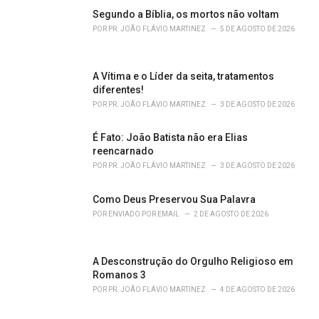
s
Segundo a Bíblia, os mortos não voltam
:
POR
PR. JOÃO FLÁVIO MARTINEZ
5 DE AGOSTO DE 2026
A Vítima e o Líder da seita, tratamentos
diferentes!
POR
PR. JOÃO FLÁVIO MARTINEZ
3 DE AGOSTO DE 2026
É Fato: João Batista não era Elias
reencarnado
POR
PR. JOÃO FLÁVIO MARTINEZ
3 DE AGOSTO DE 2026
Como Deus Preservou Sua Palavra
POR
ENVIADO POR EMAIL
2 DE AGOSTO DE 2026
A Desconstrução do Orgulho Religioso em
Romanos 3
POR
PR. JOÃO FLÁVIO MARTINEZ
4 DE AGOSTO DE 2026