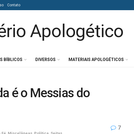
so
Contato
S BÍBLICOS
DIVERSOS
MATERIAIS APOLOGÉTICOS
nda é o Messias do
7
e Fé
,
Miscelâneas
,
Política
,
Seitas