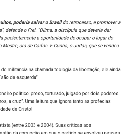
itos, poderia salvar o Brasil
do retrocesso, e promover a
”, defende o Frei. “Dilma, a discípula que deveria dar
da pacientemente a oportunidade de ocupar o lugar do
do Mestre, ora de Caifás. E Cunha, o Judas, que se vendeu
de militância na chamada teologia da libertação, ele ainda
“são de esquerda”.
oneiro político: preso, torturado, julgado por dois poderes
s, a cruz”. Uma leitura que ignora tanto as profecias
dade de Cristo!
etista (entre 2003 e 2004). Suas críticas aos
estão da corrupção em que o partido se envolveu nesses