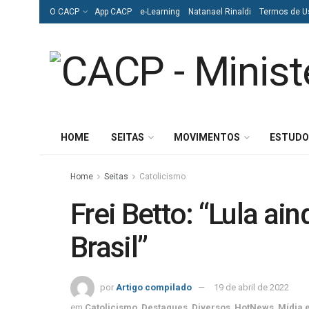
O CACP
App CACP
e-Learning
Natanael Rinaldi
Termos de U
HOME
SEITAS
MOVIMENTOS
ESTUDO
Home
Seitas
Catolicismo
Frei Betto: “Lula ai
Brasil”
por
Artigo compilado
19 de abril de 2022
em
Catolicismo
,
Destaques
,
Diversos
,
HotNews
,
Mídia 