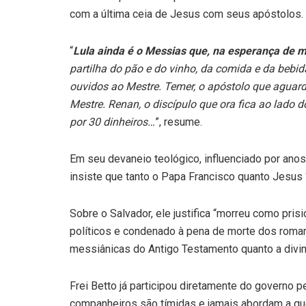
com a última ceia de Jesus com seus apóstolos.
“
Lula ainda é o Messias que, na esperança de mu
partilha do pão e do vinho, da comida e da bebida
ouvidos ao Mestre. Temer, o apóstolo que aguar
Mestre. Renan, o discípulo que ora fica ao lado 
por 30 dinheiros…
”, resume.
Em seu devaneio teológico, influenciado por anos 
insiste que tanto o Papa Francisco quanto Jesus 
Sobre o Salvador, ele justifica “morreu como prisi
políticos e condenado à pena de morte dos romano
messiânicas do Antigo Testamento quanto a divin
Frei Betto já participou diretamente do governo p
companheiros são tímidas e jamais abordam a qu