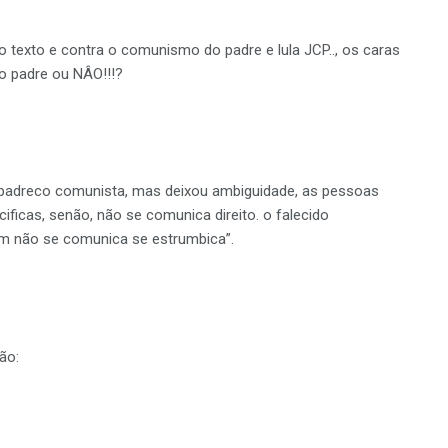
 do texto e contra o comunismo do padre e lula JCP.., os caras
do padre ou NÂO!!!?
 padreco comunista, mas deixou ambiguidade, as pessoas
ificas, senão, não se comunica direito. o falecido
uem não se comunica se estrumbica”.
ão: