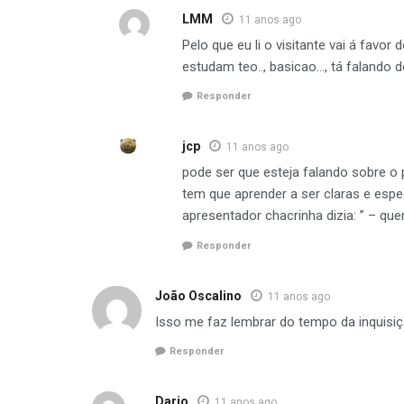
LMM
11 anos ago
Pelo que eu li o visitante vai á favor
estudam teo.., basicao…, tá falando 
Responder
jcp
11 anos ago
pode ser que esteja falando sobre o
tem que aprender a ser claras e espec
apresentador chacrinha dizia: ” – q
Responder
João Oscalino
11 anos ago
Isso me faz lembrar do tempo da inquisiç
Responder
Dario
11 anos ago