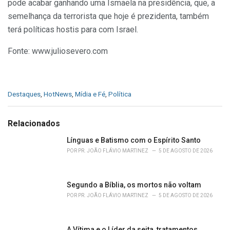
pode acabar ganhando uma Ismaela na presidência, que, a
semelhança da terrorista que hoje é prezidenta, também
terá políticas hostis para com Israel.
Fonte: www.juliosevero.com
C
Destaques
,
HotNews
,
Mídia e Fé
,
Política
a
t
e
Relacionados
g
o
Línguas e Batismo com o Espírito Santo
r
POR
PR. JOÃO FLÁVIO MARTINEZ
5 DE AGOSTO DE 2026
i
e
s
Segundo a Bíblia, os mortos não voltam
:
POR
PR. JOÃO FLÁVIO MARTINEZ
5 DE AGOSTO DE 2026
A Vítima e o Líder da seita, tratamentos