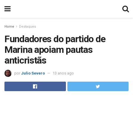
Home
Destaques
Fundadores do partido de
Marina apoiam pautas
anticristãs
por
Julio Severo
13 anos ago