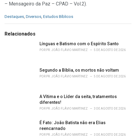
– Mensageiro da Paz – CPAD – Vol.2).
C
Destaques
,
Diversos
,
Estudos Bíblicos
a
t
e
Relacionados
g
o
Línguas e Batismo com o Espírito Santo
r
POR
PR. JOÃO FLÁVIO MARTINEZ
5 DE AGOSTO DE 2026
i
e
s
Segundo a Bíblia, os mortos não voltam
:
POR
PR. JOÃO FLÁVIO MARTINEZ
5 DE AGOSTO DE 2026
A Vítima e o Líder da seita, tratamentos
diferentes!
POR
PR. JOÃO FLÁVIO MARTINEZ
3 DE AGOSTO DE 2026
É Fato: João Batista não era Elias
reencarnado
POR
PR. JOÃO FLÁVIO MARTINEZ
3 DE AGOSTO DE 2026