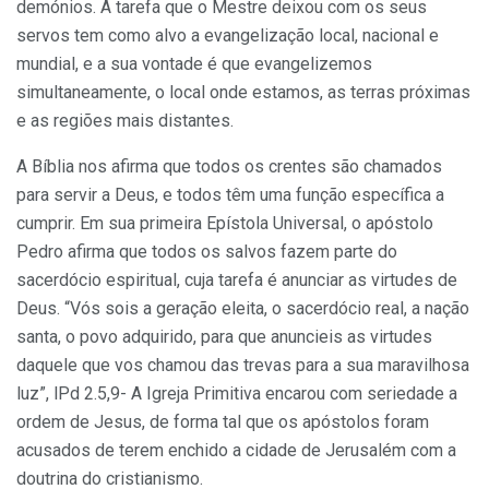
demónios. A tarefa que o Mestre deixou com os seus
servos tem como alvo a evangelização local, nacional e
mundial, e a sua vontade é que evangelizemos
simultaneamente, o local onde estamos, as terras pró­ximas
e as regiões mais distantes.
A Bíblia nos afirma que todos os crentes são chamados
para servir a Deus, e todos têm uma função específica a
cumprir. Em sua primeira Epís­tola Universal, o apóstolo
Pedro afirma que todos os salvos fazem parte do
sacerdócio espiritual, cuja tarefa é anunciar as virtudes de
Deus. “Vós sois a geração eleita, o sacerdócio real, a nação
santa, o povo adqui­rido, para que anuncieis as virtudes
daquele que vos chamou das trevas para a sua maravilhosa
luz”, lPd 2.5,9- A Igreja Primitiva encarou com seriedade a
ordem de Jesus, de forma tal que os apóstolos foram
acusados de terem enchido a cidade de Jerusalém com a
doutrina do cristianismo.