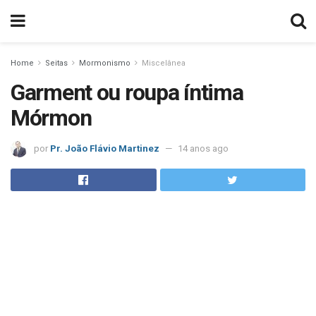
Home
Seitas
Mormonismo
Miscelânea
Garment ou roupa íntima
Mórmon
por
Pr. João Flávio Martinez
14 anos ago