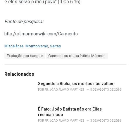
e eles serão o meu povo” (II Co 6.16).
Fonte de pesquisa:
http://pt.mormonwiki.com/Garments
C
Miscelânea
,
Mormonismo
,
Seitas
a
T
Expiação por sangue
Garment ou roupa íntima Mórmon
t
a
e
g
g
s
o
Relacionados
:
r
i
Segundo a Bíblia, os mortos não voltam
e
POR
PR. JOÃO FLÁVIO MARTINEZ
5 DE AGOSTO DE 2026
s
:
É Fato: João Batista não era Elias
reencarnado
POR
PR. JOÃO FLÁVIO MARTINEZ
3 DE AGOSTO DE 2026