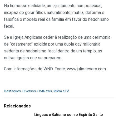
Na homossexualidade, um ajuntamento homossexual,
incapaz de gerar filhos naturalmente, mutila, deforma e
falsifica o modelo real da família em favor do hedonismo
fecal.
Se a Igreja Anglicana ceder à realização de uma cerimônia
de “casamento” exigida por uma dupla gay milionária
sedenta de hedonismo fecal dentro de um templo, as
outras igrejas que se preparem.
Com informações do WND. Fonte: www.juliosevero.com
C
Destaques
,
Diversos
,
HotNews
,
Mídia e Fé
a
t
e
Relacionados
g
o
Línguas e Batismo com o Espírito Santo