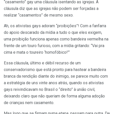
“casamento” gay uma cláusula isentando as igrejas. A
cláusula diz que as igrejas não podem ser forçadas a
realizar “casamentos” de mesmo sexo.
Ah, os ativistas gays adoram “proibições”! Com a fanfarra
do apoio descarado da mídia a tudo o que eles exigem,
uma proibição funciona apenas como bandeira vermelha na
frente de um touro furioso, com a mídia gritando: “Vai pra
cima e mata o toureiro ‘homofóbico!’”
Essa cláusula, último e débil recurso de um
conservadorismo que está pronto para hastear a bandeira
branca da rendição diante do inimigo, se parece muito com
a estratégia de uns vinte anos atrás, quando os ativistas
gays reivindicavam no Brasil o “direito” à união civil,
deixando claro que não queriam de forma alguma adoção
de crianças nem casamento.
Mas logo que se firmam numa etapa, passam para outra. De