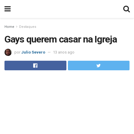
Home
Destaques
Gays querem casar na Igreja
por
Julio Severo
13 anos ago