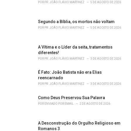
r
POR
PR. JOÃO FLÁVIO MARTINEZ
5 DE AGOSTO DE 2026
i
e
s
Segundo a Bíblia, os mortos não voltam
:
POR
PR. JOÃO FLÁVIO MARTINEZ
5 DE AGOSTO DE 2026
A Vítima e o Líder da seita, tratamentos
diferentes!
POR
PR. JOÃO FLÁVIO MARTINEZ
3 DE AGOSTO DE 2026
É Fato: João Batista não era Elias
reencarnado
POR
PR. JOÃO FLÁVIO MARTINEZ
3 DE AGOSTO DE 2026
Como Deus Preservou Sua Palavra
POR
ENVIADO POR EMAIL
2 DE AGOSTO DE 2026
A Desconstrução do Orgulho Religioso em
Romanos 3