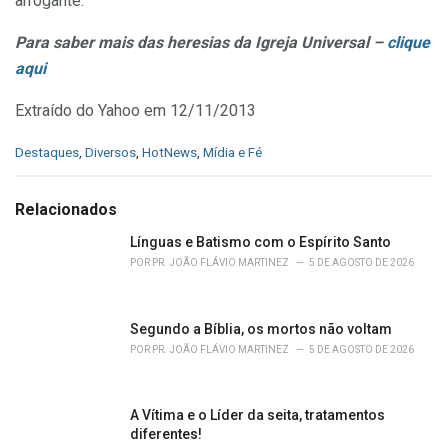
arrogante.
Para saber mais das heresias da Igreja Universal –
clique
aqui
Extraído do Yahoo em 12/11/2013
C
Destaques
,
Diversos
,
HotNews
,
Mídia e Fé
a
t
e
Relacionados
g
o
Línguas e Batismo com o Espírito Santo
r
POR
PR. JOÃO FLÁVIO MARTINEZ
5 DE AGOSTO DE 2026
i
e
s
Segundo a Bíblia, os mortos não voltam
:
POR
PR. JOÃO FLÁVIO MARTINEZ
5 DE AGOSTO DE 2026
A Vítima e o Líder da seita, tratamentos
diferentes!