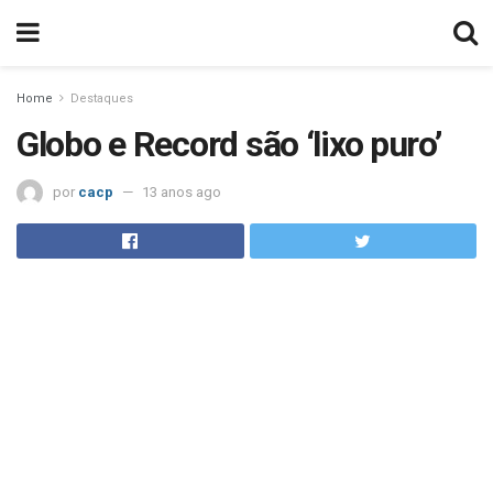
Home
Destaques
Globo e Record são ‘lixo puro’
por
cacp
13 anos ago