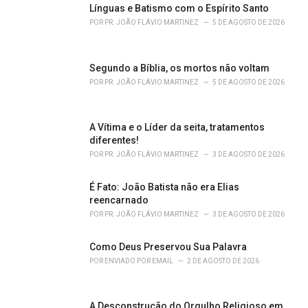
o
Línguas e Batismo com o Espírito Santo
r
POR
PR. JOÃO FLÁVIO MARTINEZ
5 DE AGOSTO DE 2026
i
e
s
Segundo a Bíblia, os mortos não voltam
:
POR
PR. JOÃO FLÁVIO MARTINEZ
5 DE AGOSTO DE 2026
A Vítima e o Líder da seita, tratamentos
diferentes!
POR
PR. JOÃO FLÁVIO MARTINEZ
3 DE AGOSTO DE 2026
É Fato: João Batista não era Elias
reencarnado
POR
PR. JOÃO FLÁVIO MARTINEZ
3 DE AGOSTO DE 2026
Como Deus Preservou Sua Palavra
POR
ENVIADO POR EMAIL
2 DE AGOSTO DE 2026
A Desconstrução do Orgulho Religioso em