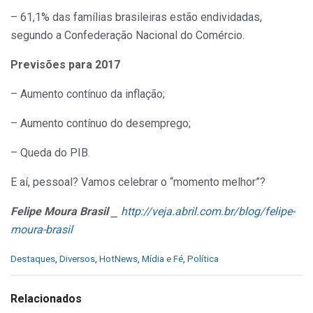
– 61,1% das famílias brasileiras estão endividadas,
segundo a Confederação Nacional do Comércio.
Previsões para 2017
– Aumento contínuo da inflação;
– Aumento contínuo do desemprego;
– Queda do PIB.
E aí, pessoal? Vamos celebrar o “momento melhor”?
Felipe Moura Brasil
⎯
http://veja.abril.com.br/blog/felipe-
moura-brasil
C
Destaques
,
Diversos
,
HotNews
,
Mídia e Fé
,
Política
a
t
e
Relacionados
g