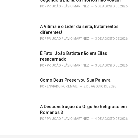
:
POR
PR. JOÃO FLÁVIO MARTINEZ
5 DE AGOSTO DE 2026
A Vítima e o Líder da seita, tratamentos
diferentes!
POR
PR. JOÃO FLÁVIO MARTINEZ
3 DE AGOSTO DE 2026
É Fato: João Batista não era Elias
reencarnado
POR
PR. JOÃO FLÁVIO MARTINEZ
3 DE AGOSTO DE 2026
Como Deus Preservou Sua Palavra
POR
ENVIADO POR EMAIL
2 DE AGOSTO DE 2026
A Desconstrução do Orgulho Religioso em
Romanos 3
POR
PR. JOÃO FLÁVIO MARTINEZ
4 DE AGOSTO DE 2026