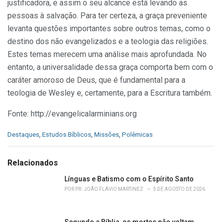
justificadora, e assim o seu alcance está levando as
pessoas à salvação. Para ter certeza, a graça preveniente
levanta questões importantes sobre outros temas, como o
destino dos não evangelizados e a teologia das religiões.
Estes temas merecem uma análise mais aprofundada. No
entanto, a universalidade dessa graça comporta bem com o
caráter amoroso de Deus, que é fundamental para a
teologia de Wesley e, certamente, para a Escritura também.
Fonte: http://evangelicalarminians.org
C
Destaques
,
Estudos Bíblicos
,
Missões
,
Polêmicas
a
t
e
Relacionados
g
o
Línguas e Batismo com o Espírito Santo
r
POR
PR. JOÃO FLÁVIO MARTINEZ
5 DE AGOSTO DE 2026
i
e
s
Segundo a Bíblia, os mortos não voltam