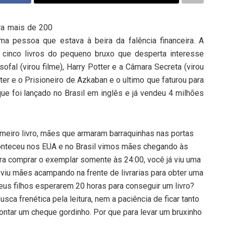
ra mais de 200
ma pessoa que estava à beira da falência financeira. A
u cinco livros do pequeno bruxo que desperta interesse
sofal (virou filme), Harry Potter e a Câmara Secreta (virou
tter e o Prisioneiro de Azkaban e o ultimo que faturou para
ue foi lançado no Brasil em inglês e já vendeu 4 milhões
imeiro livro, mães que armaram barraquinhas nas portas
aconteceu nos EUA e no Brasil vimos mães chegando às
ara comprar o exemplar somente às 24:00, você já viu uma
á viu mães acampando na frente de livrarias para obter uma
eus filhos esperarem 20 horas para conseguir um livro?
a frenética pela leitura, nem a paciência de ficar tanto
ntar um cheque gordinho. Por que para levar um bruxinho