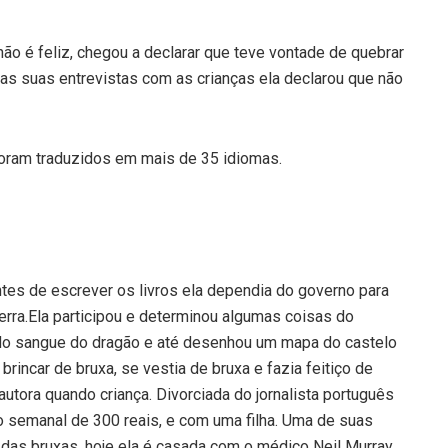
o é feliz, chegou a declarar que teve vontade de quebrar
das suas entrevistas com as crianças ela declarou que não
 foram traduzidos em mais de 35 idiomas.
 antes de escrever os livros ela dependia do governo para
aterra.Ela participou e determinou algumas coisas do
or do sangue do dragão e até desenhou um mapa do castelo
rincar de bruxa, se vestia de bruxa e fazia feitiço de
autora quando criança. Divorciada do jornalista português
 semanal de 300 reais, e com uma filha. Uma de suas
 das bruxas, hoje ela é casada com o médico Neil Murray.