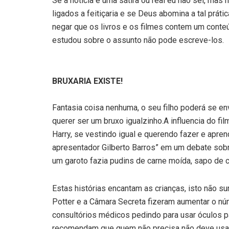
Se a noticia é uma sátira ou real eu não sei, mas 
ligados a feitiçaria e se Deus abomina a tal prá
negar que os livros e os filmes contem um conteú
estudou sobre o assunto não pode escreve-los.
BRUXARIA EXISTE!
Fantasia coisa nenhuma, o seu filho poderá se 
querer ser um bruxo igualzinho.A influencia do fi
Harry, se vestindo igual e querendo fazer e apre
apresentador Gilberto Barros” em um debate sob
um garoto fazia pudins de carne moída, sapo de c
Estas histórias encantam as crianças, isto não s
Potter e a Câmara Secreta fizeram aumentar o n
consultórios médicos pedindo para usar óculos pa
recomendam que quem não precisa não deve usar