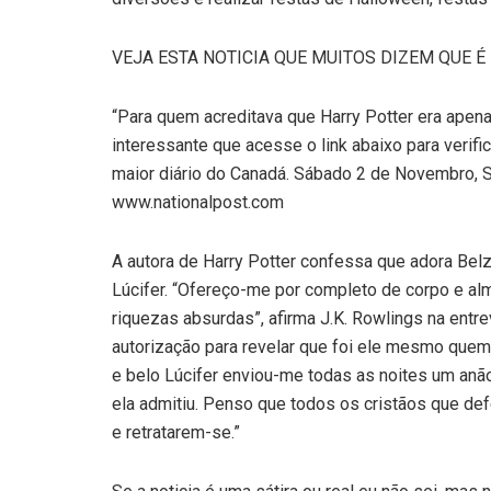
VEJA ESTA NOTICIA QUE MUITOS DIZEM QUE 
“Para quem acreditava que Harry Potter era ape
interessante que acesse o link abaixo para verific
maior diário do Canadá. Sábado 2 de Novembro, Se
www.nationalpost.com
A autora de Harry Potter confessa que adora Belz
Lúcifer. “Ofereço-me por completo de corpo e al
riquezas absurdas”, afirma J.K. Rowlings na entre
autorização para revelar que foi ele mesmo quem 
e belo Lúcifer enviou-me todas as noites um anã
ela admitiu. Penso que todos os cristãos que d
e retratarem-se.”