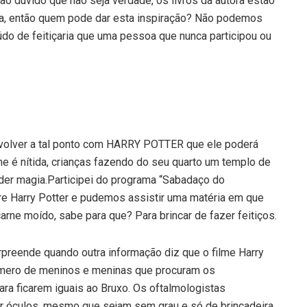
não duvido que não seja verdade, os livros da autora estão
tica, então quem pode dar esta inspiração? Não podemos
do de feitiçaria que uma pessoa que nunca participou ou
envolver a tal ponto com HARRY POTTER que ele poderá
lme é nítida, crianças fazendo do seu quarto um templo de
nder magia.Participei do programa “Sabadaço do
re Harry Potter e pudemos assistir uma matéria em que
arne moído, sabe para que? Para brincar de fazer feitiços.
urpreende quando outra informação diz que o filme Harry
úmero de meninos e meninas que procuram os
ra ficarem iguais ao Bruxo. Os oftalmologistas
 óculos, mesmo que sejam sem grau e só de brincadeira.