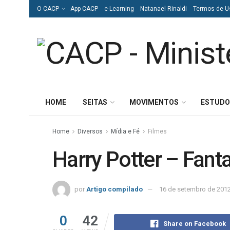
O CACP
App CACP
e-Learning
Natanael Rinaldi
Termos de U
HOME
SEITAS
MOVIMENTOS
ESTUDO
Home
Diversos
Mídia e Fé
Filmes
Harry Potter – Fant
por
Artigo compilado
16 de setembro de 201
0
42
Share on Facebook