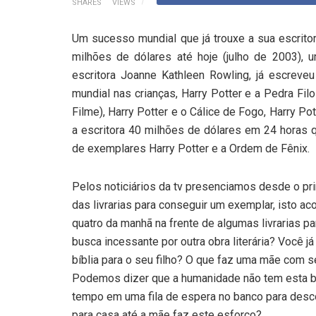
SHARES
VIEWS
Um sucesso mundial que já trouxe a sua escrito
milhões de dólares até hoje (julho de 2003), u
escritora Joanne Kathleen Rowling, já escreve
mundial nas crianças, Harry Potter e a Pedra Filo
Filme), Harry Potter e o Cálice de Fogo, Harry Po
a escritora 40 milhões de dólares em 24 horas q
de exemplares Harry Potter e a Ordem de Fênix.
Pelos noticiários da tv presenciamos desde o pr
das livrarias para conseguir um exemplar, isto 
quatro da manhã na frente de algumas livrarias p
busca incessante por outra obra literária? Você j
bíblia para o seu filho? O que faz uma mãe com s
Podemos dizer que a humanidade não tem esta busc
tempo em uma fila de espera no banco para desco
para casa até a mãe faz este esforço?