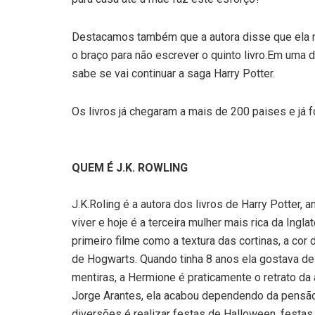
Destacamos também que a autora disse que ela nã
o braço para não escrever o quinto livro.Em uma 
sabe se vai continuar a saga Harry Potter.
Os livros já chegaram a mais de 200 paises e já
QUEM É J.K. ROWLING
J.K.Roling é a autora dos livros de Harry Potter,
viver e hoje é a terceira mulher mais rica da Ingl
primeiro filme como a textura das cortinas, a c
de Hogwarts. Quando tinha 8 anos ela gostava de b
mentiras, a Hermione é praticamente o retrato da 
Jorge Arantes, ela acabou dependendo da pensão
diversões é realizar festas de Halloween, festas